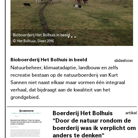
volledige voederautonomie. In ruil voor het grondgebruik
beantwoordt het Bolhuis aan de ecologische
beheersnoden van Natuurpunt. Volgens Kurt Sannen, die
ook als zelfstandig consultant advies verleent aan lokale
overheden, landbouwers en havenbesturen, wordt zo’n
Bioboerderij Het Bolhuis in beeld
‘meerlagig’ landschap, een landschap gekenmerkt door de
© Het Bolhuis, Diest 2016
combinatie en verweving van verschillende types
grondgebruik, nog onvoldoende getest in Vlaanderen. Het
Bioboerderij Het Bolhuis in beeld
slideshow
Bolhuis toont dat natuurbeheer, klimaatadaptie, landbouw,
Natuurbeheer, klimaatadaptie, landbouw en zelfs
en zelfs recreatie één integraal en rendabel verhaal
recreatie bestaan op de natuurboerderij van Kurt
kunnen vormen.
Sannen niet naast elkaar maar vormen één integraal
verhaal, dat bijdraagt aan de kwaliteit van het
grondgebied.
Boerderij Het Bolhuis
artikel
"Door de natuur rondom de
boerderij was ik verplicht om
anders te denken"