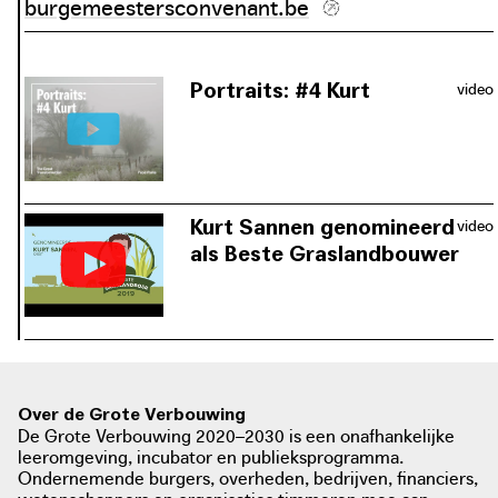
burgemeestersconvenant.be
Portraits: #4 Kurt
video
Veeboer Kurt wist met
natuurorganisaties en fruittelers in de
buurt een aantal win-win
samenwerkingen op te zetten, vanuit
de visie dat landbouwpraktijken
Kurt Sannen genomineerd
video
onderdeel zijn van een meerlagig
als Beste Graslandbouwer
landschap.
Kurt Sannen past zijn bedrijfsmodel
aan in functie van wat het
natuurgebied te bieden heeft, in de
plaats van het natuurgebied als een
extra beheertaak te beschouwen. Het
voor het vleesvee droge natuurgras
Over de Grote Verbouwing
De Grote Verbouwing 2020–2030 is een onafhankelijke
vult hij in de wintermaanden aan met
leeromgeving, incubator en publieksprogramma.
eigen geteelde grasklaver.
Ondernemende burgers, overheden, bedrijven, financiers,