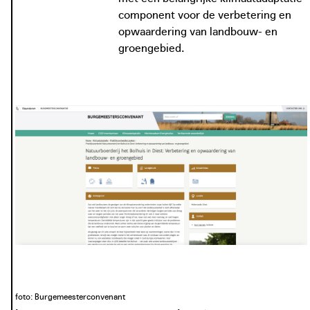
foto: Landbouwleven, 2021
component voor de verbetering en
landbouwleven.be
opwaardering van landbouw- en
groengebied.
foto: Knack, 2015
knack.be
foto: De Standaard, 2019
standaard.be
foto: Burgemeesterconvenant