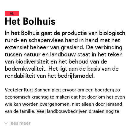
V
O
E
D
S
E
L
L
A
N
D
Het Bolhuis
In het Bolhuis gaat de productie van biologisch
rund- en schapenvlees hand in hand met het
extensief beheer van grasland. De verbinding
tussen natuur en landbouw staat in het teken
van biodiversiteit en het behoud van de
bodemkwaliteit. Het ligt aan de basis van de
rendabiliteit van het bedrijfsmodel.
Veeteler Kurt Sannen pleit ervoor om een boerderij zo
economisch krachtig te maken dat het door om het even
wie kan worden overgenomen, niet alleen door iemand
van de familie. Veel landbouwbedrijven draaien nog te
veel op onbetaalde familiale arbeid, wat leidt tot een
onhoudbare en fragiele financiële situatie. Een
landbouwbedrijf is en blijft een bedrijf. De zoektocht naar