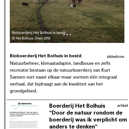
volledige voederautonomie. In ruil voor het grondgebruik
beantwoordt het Bolhuis aan de ecologische
beheersnoden van Natuurpunt. Volgens Kurt Sannen, die
ook als zelfstandig consultant advies verleent aan lokale
overheden, landbouwers en havenbesturen, wordt zo’n
Bioboerderij Het Bolhuis in beeld
‘meerlagig’ landschap, een landschap gekenmerkt door de
© Het Bolhuis, Diest 2016
combinatie en verweving van verschillende types
grondgebruik, nog onvoldoende getest in Vlaanderen. Het
Bioboerderij Het Bolhuis in beeld
slideshow
Bolhuis toont dat natuurbeheer, klimaatadaptie, landbouw,
Natuurbeheer, klimaatadaptie, landbouw en zelfs
en zelfs recreatie één integraal en rendabel verhaal
recreatie bestaan op de natuurboerderij van Kurt
kunnen vormen.
Sannen niet naast elkaar maar vormen één integraal
verhaal, dat bijdraagt aan de kwaliteit van het
grondgebied.
Boerderij Het Bolhuis
artikel
"Door de natuur rondom de
boerderij was ik verplicht om
anders te denken"