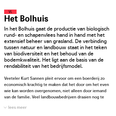
V
O
E
D
S
E
L
L
A
N
D
Het Bolhuis
In het Bolhuis gaat de productie van biologisch
rund- en schapenvlees hand in hand met het
extensief beheer van grasland. De verbinding
tussen natuur en landbouw staat in het teken
van biodiversiteit en het behoud van de
bodemkwaliteit. Het ligt aan de basis van de
rendabiliteit van het bedrijfsmodel.
Veeteler Kurt Sannen pleit ervoor om een boerderij zo
economisch krachtig te maken dat het door om het even
wie kan worden overgenomen, niet alleen door iemand
van de familie. Veel landbouwbedrijven draaien nog te
veel op onbetaalde familiale arbeid, wat leidt tot een
onhoudbare en fragiele financiële situatie. Een
landbouwbedrijf is en blijft een bedrijf. De zoektocht naar