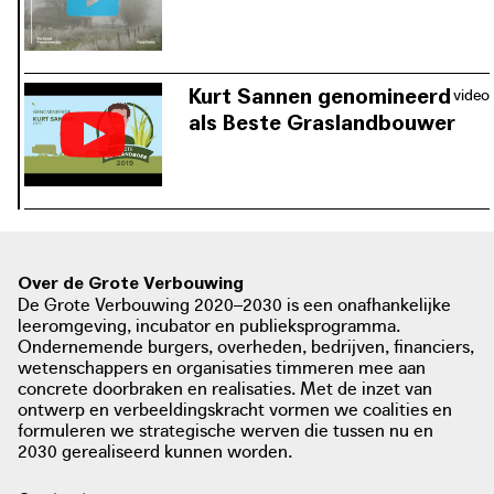
foto: Landbouwleven, 2021
natuurorganisaties en fruittelers in de
component voor de verbetering en
landbouwleven.be
buurt een aantal win-win
opwaardering van landbouw- en
samenwerkingen op te zetten, vanuit
groengebied.
de visie dat landbouwpraktijken
Kurt Sannen genomineerd
video
onderdeel zijn van een meerlagig
als Beste Graslandbouwer
landschap.
Kurt Sannen past zijn bedrijfsmodel
foto: Knack, 2015
aan in functie van wat het
knack.be
natuurgebied te bieden heeft, in de
plaats van het natuurgebied als een
extra beheertaak te beschouwen. Het
foto: De Standaard, 2019
voor het vleesvee droge natuurgras
Over de Grote Verbouwing
foto: Burgemeesterconvenant
standaard.be
De Grote Verbouwing 2020–2030 is een onafhankelijke
vult hij in de wintermaanden aan met
burgemeestersconvenant.be
leeromgeving, incubator en publieksprogramma.
eigen geteelde grasklaver.
Ondernemende burgers, overheden, bedrijven, financiers,
wetenschappers en organisaties timmeren mee aan
concrete doorbraken en realisaties. Met de inzet van
ontwerp en verbeeldingskracht vormen we coalities en
formuleren we strategische werven die tussen nu en
2030 gerealiseerd kunnen worden.