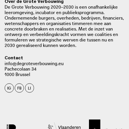
voor het vleesvee droge natuurgras
Over de Grote Verbouwing
foto: Burgemeesterconvenant
standaard.be
De Grote Verbouwing 2020–2030 is een onafhankelijke
vult hij in de wintermaanden aan met
burgemeestersconvenant.be
leeromgeving, incubator en publieksprogramma.
eigen geteelde grasklaver.
Ondernemende burgers, overheden, bedrijven, financiers,
wetenschappers en organisaties timmeren mee aan
concrete doorbraken en realisaties. Met de inzet van
ontwerp en verbeeldingskracht vormen we coalities en
formuleren we strategische werven die tussen nu en
2030 gerealiseerd kunnen worden.
Contact
Portraits: #4 Kurt
info@degroteverbouwing.eu
Veeboer Kurt wist met natuurorganisaties en fruittelers in
Pachecolaan 34
de buurt een aantal win-win samenwerkingen op te
1000 Brussel
zetten, vanuit de visie dat landbouwpraktijken onderdeel
zijn van een meerlagig landschap.
IG
FB
LI
Kurt Sannen genomineerd als Beste Graslandbouwer
Kurt Sannen past zijn bedrijfsmodel aan in functie van wat
het natuurgebied te bieden heeft, in de plaats van het
foto: Mieke Debruyne, Diest 2020
natuurgebied als een extra beheertaak te beschouwen.
Het voor het vleesvee droge natuurgras vult hij in de
wintermaanden aan met eigen geteelde grasklaver.