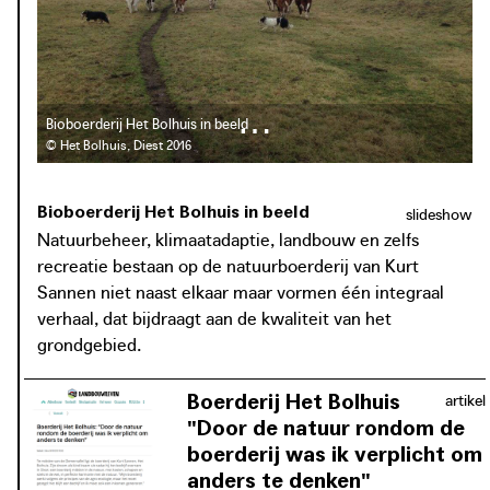
volledige voederautonomie. In ruil voor het grondgebruik
beantwoordt het Bolhuis aan de ecologische
beheersnoden van Natuurpunt. Volgens Kurt Sannen, die
ook als zelfstandig consultant advies verleent aan lokale
overheden, landbouwers en havenbesturen, wordt zo’n
Bioboerderij Het Bolhuis in beeld
‘meerlagig’ landschap, een landschap gekenmerkt door de
© Het Bolhuis, Diest 2016
combinatie en verweving van verschillende types
grondgebruik, nog onvoldoende getest in Vlaanderen. Het
Bioboerderij Het Bolhuis in beeld
slideshow
Bolhuis toont dat natuurbeheer, klimaatadaptie, landbouw,
Natuurbeheer, klimaatadaptie, landbouw en zelfs
en zelfs recreatie één integraal en rendabel verhaal
recreatie bestaan op de natuurboerderij van Kurt
kunnen vormen.
Sannen niet naast elkaar maar vormen één integraal
verhaal, dat bijdraagt aan de kwaliteit van het
grondgebied.
Boerderij Het Bolhuis
artikel
"Door de natuur rondom de
boerderij was ik verplicht om
anders te denken"