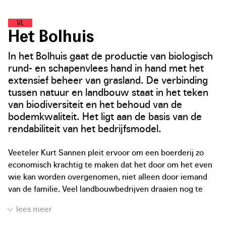
V
O
E
D
S
E
L
L
A
N
D
Het Bolhuis
In het Bolhuis gaat de productie van biologisch
rund- en schapenvlees hand in hand met het
extensief beheer van grasland. De verbinding
tussen natuur en landbouw staat in het teken
van biodiversiteit en het behoud van de
bodemkwaliteit. Het ligt aan de basis van de
rendabiliteit van het bedrijfsmodel.
Veeteler Kurt Sannen pleit ervoor om een boerderij zo
economisch krachtig te maken dat het door om het even
wie kan worden overgenomen, niet alleen door iemand
van de familie. Veel landbouwbedrijven draaien nog te
veel op onbetaalde familiale arbeid, wat leidt tot een
onhoudbare en fragiele financiële situatie. Een
landbouwbedrijf is en blijft een bedrijf. De zoektocht naar