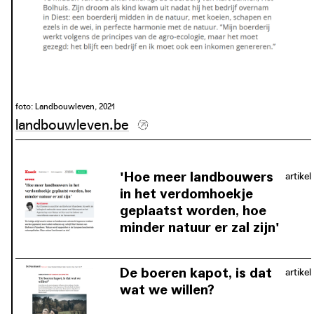
foto: Landbouwleven, 2021
landbouwleven.be
'Hoe meer landbouwers
artikel
in het verdomhoekje
geplaatst worden, hoe
minder natuur er zal zijn'
Kurt Sannen is ervan overtuigd dat
het mogelijk is een economisch beleid
De boeren kapot, is dat
artikel
te voeren dat boeren een volwaardig
wat we willen?
inkomen geeft voor hun inspanningen
Volgens Kurt Sannen moeten we
om natuur en voedselproductie te