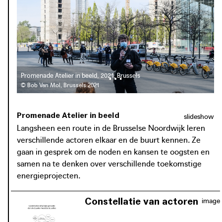
Het project kadert binnen het Europese onderzoekstraject
JPI PED ‘Cities4PEDs’, waarin Brussel, Stockholm en
Wenen kennis en expertise uitwisselen over het
organisatieniveau en de instrumenten die nodig zijn voor
Positive Energy Districts.
Promenade Atelier in beeld, 2021, Brussels
© Bob Van Mol, Brussels 2021
Promenade Atelier in beeld
slideshow
Langsheen een route in de Brusselse Noordwijk leren
verschillende actoren elkaar en de buurt kennen. Ze
gaan in gesprek om de noden en kansen te oogsten en
samen na te denken over verschillende toekomstige
energieprojecten.
Constellatie van actoren
image
Het platform brengt