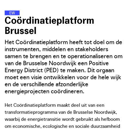
E
N
E
R
G
I
E
W
I
J
K
E
N
Coördinatieplatform
Brussel
Het Coördinatieplatform heeft tot doel om de
instrumenten, middelen en stakeholders
samen te brengen en te operationaliseren om
van de Brusselse Noordwijk een Positive
Energy District (PED) te maken. Dit orgaan
moet een visie ontwikkelen voor de hele wijk
en de verschillende afzonderlijke
energieprojecten coördineren.
Het Coördinatieplatform maakt deel uit van een
transformatieprogramma van de Brusselse Noordwijk,
waarbij de energietransitie wordt gebruikt als hefboom
om economische, ecologische en sociale duurzaamheid