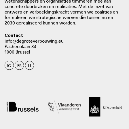
wetenschappers en organisaties timmeren mee aan
concrete doorbraken en realisaties. Met de inzet van
ontwerp en verbeeldingskracht vormen we coalities en
formuleren we strategische werven die tussen nu en
2030 gerealiseerd kunnen worden.
Contact
info@degroteverbouwing.eu
Pachecolaan 34
foto: Architecture Workroom Brussels, 2021
1000 Brussel
IG
FB
LI