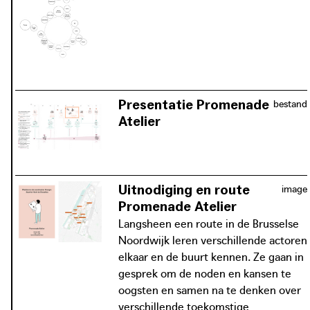
belanghebbenden en actoren samen
om de noden en kansen rond het
energievraagstuk aanwezig in de
Brusselse Noordwijk bloot te leggen.
Presentatie Promenade
bestand
Atelier
Aan de hand van een narratief,
achtergrondinformatie en pitches van
experten, worden de aanwezigen van
de Promenade Atelier uitgedaagd om
Uitnodiging en route
image
na te denken over de energietransitie
Promenade Atelier
in de Noordwijk.
Langsheen een route in de Brusselse
Noordwijk leren verschillende actoren
download / view PDF:
elkaar en de buurt kennen. Ze gaan in
Presentatie Promenade Atelier
gesprek om de noden en kansen te
oogsten en samen na te denken over
verschillende toekomstige