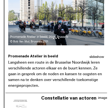
Het project kadert binnen het Europese onderzoekstraject
JPI PED ‘Cities4PEDs’, waarin Brussel, Stockholm en
Wenen kennis en expertise uitwisselen over het
organisatieniveau en de instrumenten die nodig zijn voor
Positive Energy Districts.
Promenade Atelier in beeld, 2021, Brussels
© Bob Van Mol, Brussels 2021
Promenade Atelier in beeld
slideshow
Langsheen een route in de Brusselse Noordwijk leren
verschillende actoren elkaar en de buurt kennen. Ze
gaan in gesprek om de noden en kansen te oogsten en
samen na te denken over verschillende toekomstige
energieprojecten.
Constellatie van actoren
image
Het platform brengt