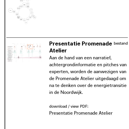
belanghebbenden en actoren samen
om de noden en kansen rond het
energievraagstuk aanwezig in de
Brusselse Noordwijk bloot te leggen.
Presentatie Promenade
bestand
Atelier
Aan de hand van een narratief,
achtergrondinformatie en pitches van
experten, worden de aanwezigen van
de Promenade Atelier uitgedaagd om
na te denken over de energietransitie
in de Noordwijk.
download / view PDF:
Presentatie Promenade Atelier