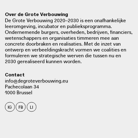
Lokaal Energie Actieplan.
Brusselse Noordwijk in kaart.
Over de Grote Verbouwing
De Grote Verbouwing 2020–2030 is een onafhankelijke
download / view PDF:
leeromgeving, incubator en publieksprogramma.
Atlas van de Noordwijk
Ondernemende burgers, overheden, bedrijven, financiers,
wetenschappers en organisaties timmeren mee aan
concrete doorbraken en realisaties. Met de inzet van
ontwerp en verbeeldingskracht vormen we coalities en
foto: Architecture Workroom Brussels, 2021
formuleren we strategische werven die tussen nu en
2030 gerealiseerd kunnen worden.
Contact
info@degroteverbouwing.eu
Pachecolaan 34
foto: Architecture Workroom Brussels, 2021
1000 Brussel
IG
FB
LI