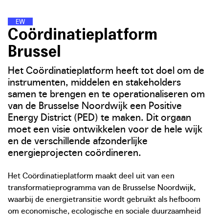
E
N
E
R
G
I
E
W
I
J
K
E
N
Coördinatieplatform
Brussel
Het Coördinatieplatform heeft tot doel om de
instrumenten, middelen en stakeholders
samen te brengen en te operationaliseren om
van de Brusselse Noordwijk een Positive
Energy District (PED) te maken. Dit orgaan
moet een visie ontwikkelen voor de hele wijk
en de verschillende afzonderlijke
energieprojecten coördineren.
Het Coördinatieplatform maakt deel uit van een
transformatieprogramma van de Brusselse Noordwijk,
waarbij de energietransitie wordt gebruikt als hefboom
om economische, ecologische en sociale duurzaamheid