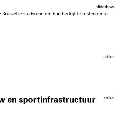
 stad. Het initiatief kan perfect herhaald worden in
slideshow
 of in andere steden van het land.
e Brusselse stadsrand om hun bedrijf te testen en te
artikel
delijke overheid als grondeigenaar kan betekenen voor
w en sportinfrastructuur
artikel
an betekenen voor de stad in termen van
gevingskwaliteit, afvalverwerkign en