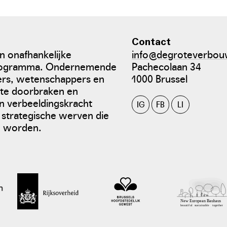
Contact
 onafhankelijke
info@degroteverbou
sprogramma. Ondernemende
Pachecolaan 34
iers, wetenschappers en
1000 Brussel
ete doorbraken en
en verbeeldingskracht
IG
FB
LI
 strategische werven die
n worden.