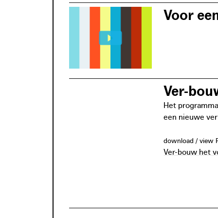
Voor ee
De geboden ond
bord.
Ver-bou
Het programma v
een nieuwe ver
download / view 
Ver-bouw het v