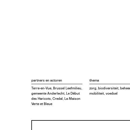
partners en actoren
thema
Terre-en-Vue, Brussel Leefmilieu,
zorg, biodiversiteit, beheer
gemeente Anderlecht, Le Début
mobiliteit, voedsel
des Haricots, Credal, La Maison
Verte et Bleue