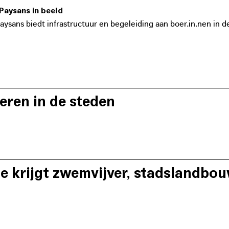
basismaatregelen om landbouw te herintroduceren in de
Paysans in beeld
de vele openruimtepockets langs de gewestelijke grens
ysans biedt infrastructuur en begeleiding aan boer.in.nen in d
eren in de steden
 referenties staven Tim Soens en Esther Beeckaert wat een ste
e boerengemeenschap.
 krijgt zwemvijver, stadslandbou
aysans doet dromen over wat een stedelijk voedsellandschap k
e, maar ook waterberging, lokale tewerkstelling, recreatie, om
ontwikkeling.