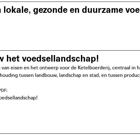
n lokale, gezonde en duurzame vo
ersteuning is gebaseerd op de hele keten van een gezonde, lo
w het voedsellandschap!
an eisen en het ontwerp voor de Ketelboerderij, centraal in 
houding tussen landbouw, landschap en stad, en tussen prod
PDF:
oedsellandschap!