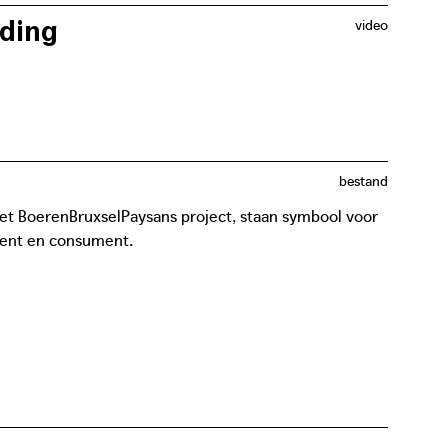
eding
video
kale en duurzame voedselproductie, van grond tot
bestand
het BoerenBruxselPaysans project, staan symbool voor
ucent en consument.