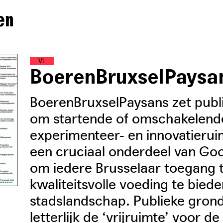
en
V
O
E
D
S
E
L
L
A
N
D
BoerenBruxselPaysa
BoerenBruxselPaysans zet publ
om startende of omschakelende
experimenteer- en innovatieruim
een cruciaal onderdeel van Goo
om iedere Brusselaar toegang t
kwaliteitsvolle voeding te biede
stadslandschap. Publieke gron
letterlijk de ‘vrijruimte’ voor d