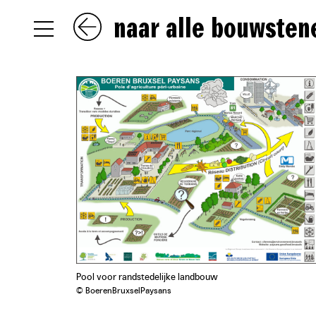
naar alle bouwsten
NL
EN
FR
Pool voor randstedelijke landbouw
© BoerenBruxselPaysans