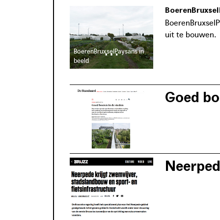
BoerenBruxsel
BoerenBruxselPa
uit te bouwen.
BoerenBruxselPaysans in
beeld
Goed bo
Via historische
de hedendaags
Neerpede
BoerenBruxselP
voedselproducti
biodiversiteits