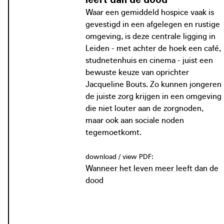
Stichting Xenia wil zich graag verder
Xenia hospice voor jongvolwassenen te Leiden
Waar een gemiddeld hospice vaak is
inspannen voor deze leeftijdsgroep.
Jacqueline Bouts besloot vanuit haar ervaring als
gevestigd in een afgelegen en rustige
Momenteel werken ze onder meer
kinderverpleegkundige zelf de blinde vlekken van de
omgeving, is deze centrale ligging in
aan de uitwerking van een klein aantal
gezondheidszorg aan te pakken met de oprichting van
Leiden - met achter de hoek een café,
zelfstandige woningen voor jongeren
stichting Xenia. De stichting werkt samen met onder meer
Xenia neem eens een kijkje in 2020
studnetenhuis en cinema - juist een
met een handicap, met
studentenhuisvester DUWO en de ‘Vrienden van Xenia’, die
Het Xenia Huis wil een thuis bieden in een levendige,
bewuste keuze van oprichter
zorgvoorzieningen nabij.
financiële middelen voor de inrichting en de exploitatie
stedelijke context aan jonge mensen uit de regio die
Jacqueline Bouts. Zo kunnen jongeren
van Xenia Huis doneert.
intensieve zorg nodig hebben.
de juiste zorg krijgen in een omgeving
download / view PDF:
die niet louter aan de zorgnoden,
Stichting Xenia Hospice Xenia hospice
maar ook aan sociale noden
voor jonge mensen
foto: Gouden Piramide, 2016
tegemoetkomt.
foto: Xenia Huis Leiden, 2020
download / view PDF:
Wanneer het leven meer leeft dan de
dood
foto: Gouden Piramide, Geert Kloppenburg, 2016
goudenpiramide.nl