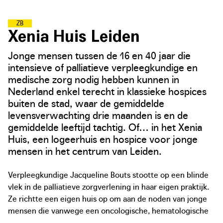
Z
O
R
G
Z
A
M
E
B
U
U
R
T
E
N
Xenia Huis Leiden
Jonge mensen tussen de 16 en 40 jaar die
intensieve of palliatieve verpleegkundige en
medische zorg nodig hebben kunnen in
Nederland enkel terecht in klassieke hospices
buiten de stad, waar de gemiddelde
levensverwachting drie maanden is en de
gemiddelde leeftijd tachtig. Of… in het Xenia
Huis, een logeerhuis en hospice voor jonge
mensen in het centrum van Leiden.
Verpleegkundige Jacqueline Bouts stootte op een blinde
vlek in de palliatieve zorgverlening in haar eigen praktijk.
Ze richtte een eigen huis op om aan de noden van jonge
mensen die vanwege een oncologische, hematologische
of neurologische aandoening, een spierziekte of