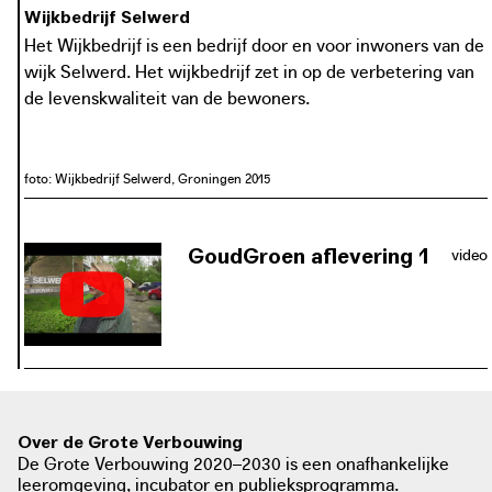
Wijkbedrijf Selwerd
Het Wijkbedrijf is een bedrijf door en voor inwoners van de
wijk Selwerd. Het wijkbedrijf zet in op de verbetering van
de levenskwaliteit van de bewoners.
foto: Wijkbedrijf Selwerd, Groningen 2015
GoudGroen aflevering 1
video
Thema's zoals vergroening en
ontharding, energiebesparing en
duurzame voeding staan centraal in
de werking van het Wijkbedrijf. Zo
heeft het Wijkbedrijf een werkgroep
die voortuinen van inwoners onder
handen neemt om meer groen te
Over de Grote Verbouwing
De Grote Verbouwing 2020–2030 is een onafhankelijke
voorzien.
leeromgeving, incubator en publieksprogramma.