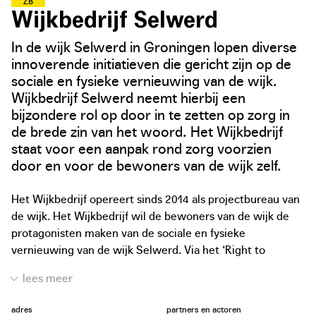
Z
O
R
G
Z
A
M
E
B
U
U
R
T
E
N
Wijkbedrijf Selwerd
In de wijk Selwerd in Groningen lopen diverse
innoverende initiatieven die gericht zijn op de
sociale en fysieke vernieuwing van de wijk.
Wijkbedrijf Selwerd neemt hierbij een
bijzondere rol op door in te zetten op zorg in
de brede zin van het woord. Het Wijkbedrijf
staat voor een aanpak rond zorg voorzien
door en voor de bewoners van de wijk zelf.
Het Wijkbedrijf opereert sinds 2014 als projectbureau van
de wijk. Het Wijkbedrijf wil de bewoners van de wijk de
protagonisten maken van de sociale en fysieke
vernieuwing van de wijk Selwerd. Via het ‘Right to
Challenge’, krijgen burgers en verenigingen het recht
verleent om de overheid te vragen een bepaalde publieke
taak zelf in handen te kunnen nemen in ruil voor een
adres
partners en actoren