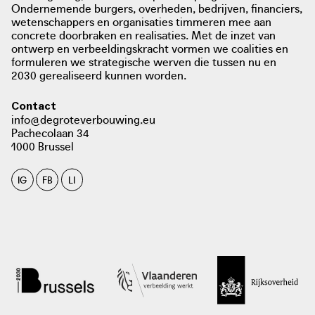
Ondernemende burgers, overheden, bedrijven, financiers,
wetenschappers en organisaties timmeren mee aan
concrete doorbraken en realisaties. Met de inzet van
ontwerp en verbeeldingskracht vormen we coalities en
formuleren we strategische werven die tussen nu en
2030 gerealiseerd kunnen worden.
Contact
info@degroteverbouwing.eu
Pachecolaan 34
1000 Brussel
IG
FB
LI
GoudGroen aflevering 1
Thema's zoals vergroening en ontharding,
energiebesparing en duurzame voeding staan centraal in
de werking van het Wijkbedrijf. Zo heeft het Wijkbedrijf
een werkgroep die voortuinen van inwoners onder handen
neemt om meer groen te voorzien.