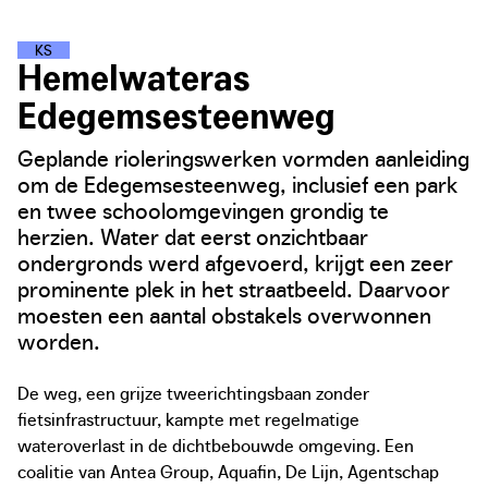
K
L
I
M
A
A
T
S
T
R
A
T
E
N
Hemelwateras
Edegemsesteenweg
Geplande rioleringswerken vormden aanleiding
om de Edegemsesteenweg, inclusief een park
en twee schoolomgevingen grondig te
herzien. Water dat eerst onzichtbaar
ondergronds werd afgevoerd, krijgt een zeer
prominente plek in het straatbeeld. Daarvoor
moesten een aantal obstakels overwonnen
worden.
De weg, een grijze tweerichtingsbaan zonder
fietsinfrastructuur, kampte met regelmatige
wateroverlast in de dichtbebouwde omgeving. Een
coalitie van Antea Group, Aquafin, De Lijn, Agentschap