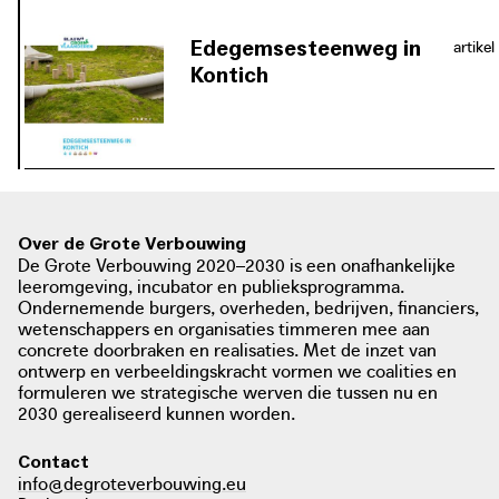
Edegemsesteenweg in
artikel
Kontich
De aanpak met randvoorwaarden,
maatregelen, uitvoeringsaspecten en
het beheer rondom de
Edegemsesteenweg maken duidelijk
waarom het project een
voortrekkersrol heeft op het gebied
Over de Grote Verbouwing
van watermanagement in de publieke
De Grote Verbouwing 2020–2030 is een onafhankelijke
leeromgeving, incubator en publieksprogramma.
ruimte.
Ondernemende burgers, overheden, bedrijven, financiers,
wetenschappers en organisaties timmeren mee aan
concrete doorbraken en realisaties. Met de inzet van
ontwerp en verbeeldingskracht vormen we coalities en
formuleren we strategische werven die tussen nu en
2030 gerealiseerd kunnen worden.
Contact
info@degroteverbouwing.eu