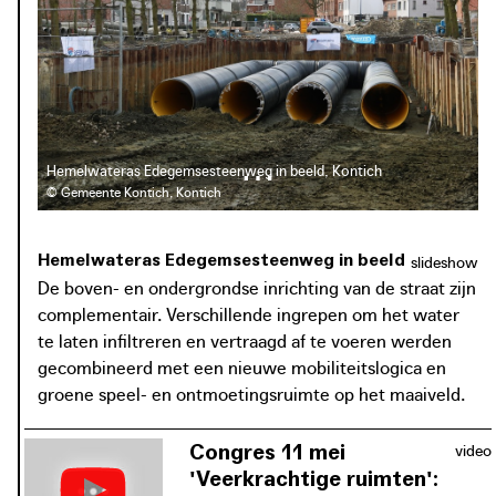
bezorgdheden omtrent geurhinder, zwerfvuil en
ongedierte bij de omwonenden weg te nemen. Dit werd
gemakkelijker wanneer de voordelen van de heraanleg
zichtbaar werden: een meer kwalitatieve leefomgeving
die plaats biedt aan de bewoners voor rust en
ontmoeting.
Hemelwateras Edegemsesteenweg in beeld, Kontich
© Gemeente Kontich, Kontich
Hemelwateras Edegemsesteenweg in beeld
slideshow
De boven- en ondergrondse inrichting van de straat zijn
complementair. Verschillende ingrepen om het water
te laten infiltreren en vertraagd af te voeren werden
gecombineerd met een nieuwe mobiliteitslogica en
groene speel- en ontmoetingsruimte op het maaiveld.
Congres 11 mei
video
'Veerkrachtige ruimten':