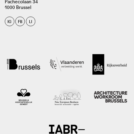
Pachecolaan 34
1000 Brussel
IG
FB
LI
foto: Aquafin / Vlario, Kontich
blauwgroenvlaanderen.be