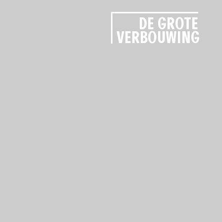
DE GROTE
VERBOUWING