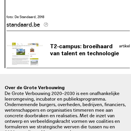
foto: De Standaard, 2018
standaard.be
foto: Philippe Muyters
philippemuyters.prezly.com
T2-campus: broeihaard
artikel
van talent en technologie
Op het voormalige mijnterrein van
Waterschei verrijzen deze dagen tal
van nieuwe ontwikkelingen, die met
veel respect voor het industriële
Over de Grote Verbouwing
verleden en de omringende natuur
De Grote Verbouwing 2020–2030 is een onafhankelijke
worden ingepast.' De T2-Campus is
leeromgeving, incubator en publieksprogramma.
één van deze ontwikkelingen.
Ondernemende burgers, overheden, bedrijven, financiers,
wetenschappers en organisaties timmeren mee aan
concrete doorbraken en realisaties. Met de inzet van
ontwerp en verbeeldingskracht vormen we coalities en
formuleren we strategische werven die tussen nu en