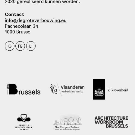
2030 gerealiseerd kunnen worden.
Contact
info@degroteverbouwing.eu
Pachecolaan 34
1000 Brussel
IG
FB
LI
foto: Tim Janssens, 2018
architectura.be