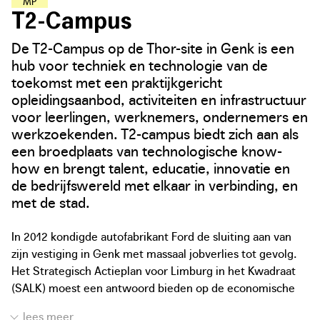
M
A
A
K
L
E
E
R
P
L
E
K
K
E
N
T2-Campus
De T2-Campus op de Thor-site in Genk is een
hub voor techniek en technologie van de
toekomst met een praktijkgericht
opleidingsaanbod, activiteiten en infrastructuur
voor leerlingen, werknemers, ondernemers en
werkzoekenden. T2-campus biedt zich aan als
een broedplaats van technologische know-
how en brengt talent, educatie, innovatie en
de bedrijfswereld met elkaar in verbinding, en
met de stad.
In 2012 kondigde autofabrikant Ford de sluiting aan van
zijn vestiging in Genk met massaal jobverlies tot gevolg.
Het Strategisch Actieplan voor Limburg in het Kwadraat
(SALK) moest een antwoord bieden op de economische
uitdagingen die zich stelden in de regio. Bovendien kampt