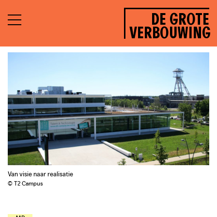
DE GROTE
VERBOUWING
Van visie naar realisatie
© T2 Campus