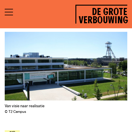
DE GROTE
VERBOUWING
Van visie naar realisatie
© T2 Campus