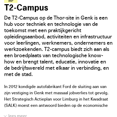
M
A
A
K
L
E
E
R
P
L
E
K
K
E
N
T2-Campus
De T2-Campus op de Thor-site in Genk is een
hub voor techniek en technologie van de
toekomst met een praktijkgericht
opleidingsaanbod, activiteiten en infrastructuur
voor leerlingen, werknemers, ondernemers en
werkzoekenden. T2-campus biedt zich aan als
een broedplaats van technologische know-
how en brengt talent, educatie, innovatie en
de bedrijfswereld met elkaar in verbinding, en
met de stad.
In 2012 kondigde autofabrikant Ford de sluiting aan van
zijn vestiging in Genk met massaal jobverlies tot gevolg.
Het Strategisch Actieplan voor Limburg in het Kwadraat
(SALK) moest een antwoord bieden op de economische
uitdagingen die zich stelden in de regio. Bovendien kampt