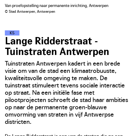
Van proefopstelling naar permanente inrichting, Antwerpen
© Stad Antwerpen, Antwerpen
K
L
I
M
A
A
T
S
T
R
A
T
E
N
Lange Ridderstraat -
Tuinstraten Antwerpen
Tuinstraten Antwerpen kadert in een brede
visie om van de stad een klimaatrobuuste,
kwaliteitsvolle omgeving te maken. De
tuinstraat stimuleert tevens sociale interactie
op straat. Na een initiële fase met
pilootprojecten schroeft de stad haar ambities
op naar de permanente groen-blauwe
omvorming van straten in vijf Antwerpse
districten.
De Lange Ridderstraat is een van de straten die na een