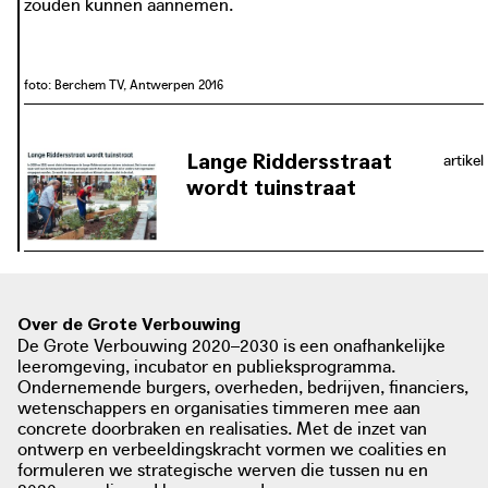
zouden kunnen aannemen.
foto: Berchem TV, Antwerpen 2016
Lange Riddersstraat
artikel
wordt tuinstraat
In 2020 en 2021 wordt De Lange
Riddersstraat omgevormd tot een
tuinstraat. Het proces verliep in
meerdere fases, van een eerste
informoment over een
Over de Grote Verbouwing
De Grote Verbouwing 2020–2030 is een onafhankelijke
experimenteerfase tot een finaal
leeromgeving, incubator en publieksprogramma.
ontwerp. Buurtbewoners worden op
Ondernemende burgers, overheden, bedrijven, financiers,
verschillende momenten en manieren
wetenschappers en organisaties timmeren mee aan
bij het proces betrokken, zodat de
concrete doorbraken en realisaties. Met de inzet van
ontwerp en verbeeldingskracht vormen we coalities en
tuinstraat niet enkel een klimaat-
formuleren we strategische werven die tussen nu en
robuuste plek wordt in de stad, maar