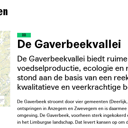
en
B
U
F
F
E
R
B
E
K
E
N
De Gaverbeekvallei
De Gaverbeekvallei biedt ruime
voedselproductie, ecologie en re
stond aan de basis van een re
kwalitatieve en veerkrachtige 
De Gaverbeek stroomt door vier gemeenten (Deerlijk, 
ontspringen in Anzegem en Zwevegem en is daarmee van
omgeving. De Gaverbeek, voorheen sterk ingekokerd e
in het Limburgse landschap. Dat levert kansen op om d