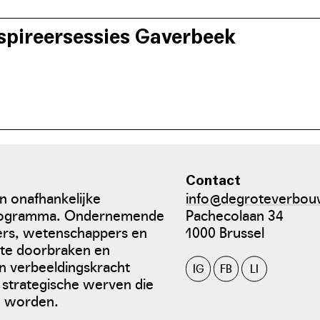
spireersessies Gaverbeek
 van de Gaverbeekvallei kende een traject met inspireersessie
goed beeld te geven van de uitdagingen én de oplossingen voor
Contact
 onafhankelijke
info@degroteverbou
sprogramma. Ondernemende
Pachecolaan 34
iers, wetenschappers en
1000 Brussel
ete doorbraken en
en verbeeldingskracht
IG
FB
LI
 strategische werven die
n worden.