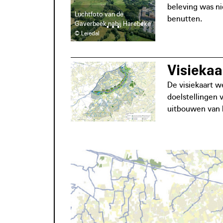
beleving was ni
Luchtfoto van de
benutten.
Gaverbeek nabij Harebeke
© Leiedal
Visieka
De visiekaart w
doelstellingen
uitbouwen van h