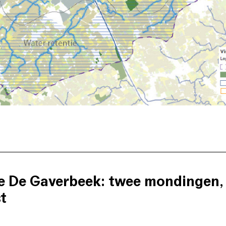
e De Gaverbeek: twee mondingen, v
t
 brochure De Gaverbeek behandelt de totstandkoming van de v
ei.