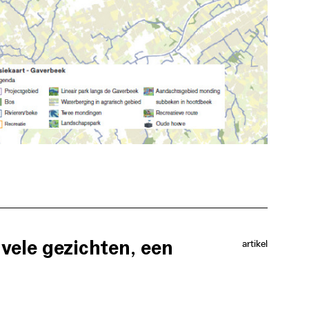
ele gezichten, een
artikel
isie, thematische aandachtspunten en focusgebieden