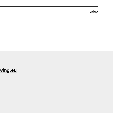
video
s om een dialoog te creëren met alle actoren en op
 de dichtbevolkte vallei.
wing.eu