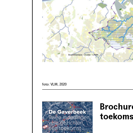
foto: VLM, 2020
Brochur
toekoms
De uitgebreide
van de beekvall