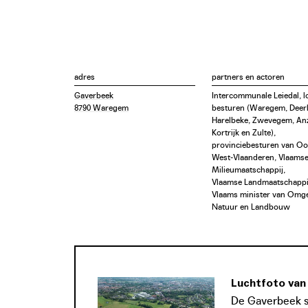
adres
partners en actoren
Gaverbeek
Intercommunale Leiedal, l
8790 Waregem
besturen (Waregem, Deerli
Harelbeke, Zwevegem, An
Kortrijk en Zulte),
provinciebesturen van Oo
West-Vlaanderen, Vlaams
Milieumaatschappij,
Vlaamse Landmaatschappi
Vlaams minister van Omg
Natuur en Landbouw
Luchtfoto van
De Gaverbeek st