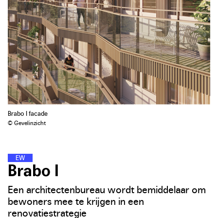
Brabo I facade
© Gevelinzicht
E
N
E
R
G
I
E
W
I
J
K
E
N
Brabo I
Een architectenbureau wordt bemiddelaar om
bewoners mee te krijgen in een
renovatiestrategie