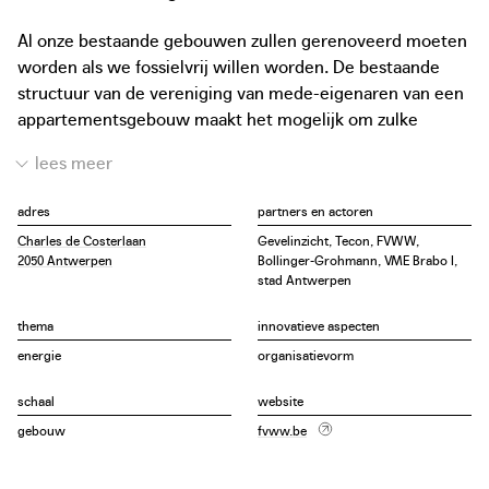
Al onze bestaande gebouwen zullen gerenoveerd moeten
worden als we fossielvrij willen worden. De bestaande
structuur van de vereniging van mede-eigenaren van een
appartementsgebouw maakt het mogelijk om zulke
beslissingen collectief te nemen, maar dat betekent nog
niet dat het makkelijk is om elke individuele eigenaar mee
aan boord te krijgen.
adres
partners en actoren
In het appartementsgebouw Brabo I op Linkeroever in
Charles de Costerlaan
Gevelinzicht, Tecon, FVWW,
Antwerpen hebben 150 privé-eigenaars de handen in
2050 Antwerpen
Bollinger-Grohmann, VME Brabo I,
elkaar geslagen voor een uitgebreide renovatiestrategie
stad Antwerpen
met steun van de stad. Er werd een taskforce aangesteld,
waartoe het architectenbureau Gevelinzicht en technisch
thema
innovatieve aspecten
expert Tecon behoren, om de bewoners bij te staan
energie
organisatievorm
tijdens infoavonden, de tekortkomingen in het gebouw
schaal
website
vast te stellen, technische en financiële scenario’s voor te
stellen en een evenwichtig meerjarenplan op te maken.
gebouw
fvww.be
Vooral het financiële aspect bleek een obstakel. De
renovatie van de gevel en de terrassen komt op 4 miljoen