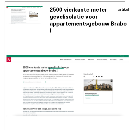
euro, die de eigenaars uit eigen zak moeten betalen. 88
2500 vierkante meter
artikel
procent van de eigenaars stemde voor. Degenen die dat
gevelisolatie voor
niet deden, moesten bijdragen of hun appartement
appartementsgebouw Brabo
verkopen. Het resultaat is een totale renovatie met
I
concrete voordelen voor de gebruikers op het vlak van
kwaliteit en comfort: de terrassen werden bijvoorbeeld
vergroot en het hele gebouw heeft een volledig nieuw
uiterlijk.