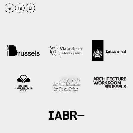
IG
FB
LI