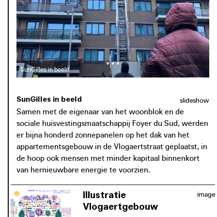
ateliers en workshops of het maken van een podcast. De
bewoners worden op die manier zo nauw mogelijk bij het
proces betrokken. Ze krijgen bijvoorbeeld inspraak in de
verdeelsleutel van de geproduceerde energie. SunGilles /
Vlogaert is één onderdeel van de energiegemeenschap in
wording op niveau van de hele Zuidwijk, La Pilone, waar
SunGilles in beeld
CityMine(d) momenteel aan werkt.
SunGilles in beeld
slideshow
Samen met de eigenaar van het woonblok en de
sociale huisvestingsmaatschappij Foyer du Sud, werden
er bijna honderd zonnepanelen op het dak van het
appartementsgebouw in de Vlogaertstraat geplaatst, in
de hoop ook mensen met minder kapitaal binnenkort
van hernieuwbare energie te voorzien.
Illustratie
image
Vlogaertgebouw