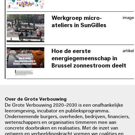
De opstart van de
energiegemeenschap brengt
sleutelfiguren en organisaties samen
Werkgroep micro-
image
rond de tafel om aan de slag te gaan.
ateliers in SunGilles
De verschillende stemmen worden
De organisatie van werkgroepen zorgt
aan het woord gelaten en de noden
voor meer inclusiviteit binnen het
van de wijk worden in kaart gebracht.
project. De bewoners worden
Hoe de eerste
artikel
betrokken bij het beslissingsproces en
energiegemeenschap in
kunnen via mini-ateliers mee
Brussel zonnestroom deelt
nadenken over de toekomst van hun
SunGilles is een pionier binnen de
energieverbruik.
energiegemeenschap in wording op
niveau van de gehele zuidwijk La
Pilone. Het project is permanent op
Over de Grote Verbouwing
zoek naar een manier om op te
De Grote Verbouwing 2020–2030 is een onafhankelijke
schalen en wil het delen van energie
leeromgeving, incubator en publieksprogramma.
Ondernemende burgers, overheden, bedrijven, financiers,
toegankelijk maken voor heel de
wetenschappers en organisaties timmeren mee aan
buurt.
concrete doorbraken en realisaties. Met de inzet van
ontwerp en verbeeldingskracht vormen we coalities en