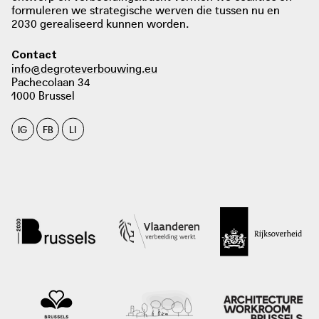
foto: Fanny Monier - CityMined
formuleren we strategische werven die tussen nu en
2030 gerealiseerd kunnen worden.
Contact
info@degroteverbouwing.eu
Pachecolaan 34
1000 Brussel
IG
FB
LI
foto: Sara De Sloover. Bruzz, 2021
bruzz.be