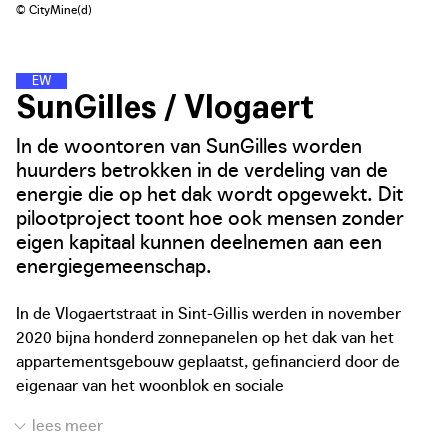
© CityMine(d)
E
N
E
R
G
I
E
W
I
J
K
E
N
SunGilles / Vlogaert
In de woontoren van SunGilles worden
huurders betrokken in de verdeling van de
energie die op het dak wordt opgewekt. Dit
pilootproject toont hoe ook mensen zonder
eigen kapitaal kunnen deelnemen aan een
energiegemeenschap.
In de Vlogaertstraat in Sint-Gillis werden in november
2020 bijna honderd zonnepanelen op het dak van het
appartementsgebouw geplaatst, gefinancierd door de
eigenaar van het woonblok en sociale
huisvestingsmaatschappij Foyer du Sud. De zonnepanelen
produceren genoeg stroom voor tientallen gezinnen.