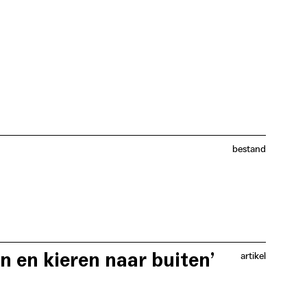
 veelal uitsluitend toegankelijk is voor de
bestand
n diverse diensten onderling. Door middel van
 en sociaal-technische haalbaarheid op elkaar
n en kieren naar buiten’
artikel
oners en de kwaliteit van de huizen en appartementen
) zet verder in op wijkrenovatie van de meest