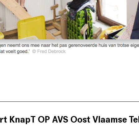
t KnapT OP AVS Oost Vlaamse Tel
aties zoals Samenlevingsopbouw, SIVI vzw, CLT Gent vzw en Dom
en intensieve sociale, financiële en technische trajectbegeleidi