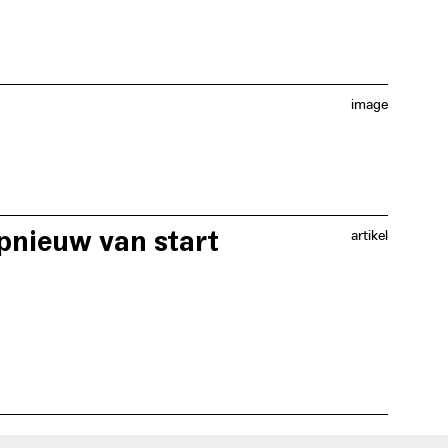
image
in kwalitatief ondermaatse woningen dalen en dat
erbetert.
pnieuw van start
artikel
30.000 euro geïnvesteerd werd voor de begeleiding
 Stad Gent en het OCMW Gent.