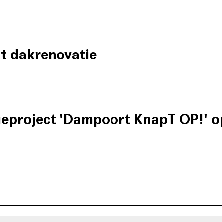
ingen.
Televisie
t dakrenovatie
pbouw, SIVI vzw, CLT Gent vzw en Domus
ken zorgen ervoor dat de veiligheids- en gezondheidsrisico’s 
t. Zij staan in voor een intensieve sociale,
aliteit als de energieprestatie van de woningen aanzienlijk v
 zoals het bekijken van financiële middelen,
 van vergunningen, het aanstellen van
n de oplevering.
ieproject 'Dampoort KnapT OP!' o
Televisie
apT OP!, werd een vervolgproject opgestart waar er opnieuw 
tartpunt van het renovatiebeleid.
nnen voor de energierenovatie van hun woning samen met de
itatief minderwaardige woning aan te kopen
nen pre-financieren, worden zowel sociaal,