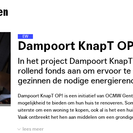
en
E
N
E
R
G
I
E
W
I
J
K
E
N
Dampoort KnapT OP
In het project Dampoort Knap
rollend fonds aan om ervoor t
gezinnen de nodige energiereno
Dampoort KnapT OP! is een initiatief van OCMW Gen
mogelijkheid te bieden om hun huis te renoveren. S
uiterste om een woning te kopen, ook al is het een hui
Vaak ontbreekt het hen aan middelen om een grondige 
uit te voeren. Hierdoor krijgen ze vaak te maken met