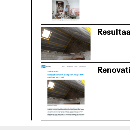
kwetsbare won
Dampoort KnapT OP AVS Oost Vlaamse 
Resultaa
Welzijnsorganisaties zoals Samenlevingso
De renovatiewer
Mundi zijn betrokken bij het renovatieprojec
zowel de woonkw
financiële en technische trajectbegeleiding
het aanvragen van premies, het verkrijgen
aannemers en de controle van de werken e
Renovat
Dampoort KnapT OP AVS Oost Vlaamse 
Na Dampoort Kn
Het gebrek aan eigen middelen vormt hét s
van negen gezi
foto: AVS Oost Vlaamse Televisie, Gent 2016
Noodkopers die genoodzaakt zijn een kwal
en die eventuele renovatiewerken niet kun
financieel als technisch ondersteund.
foto: AVS Oost Vlaamse Televisie, Gent 2016