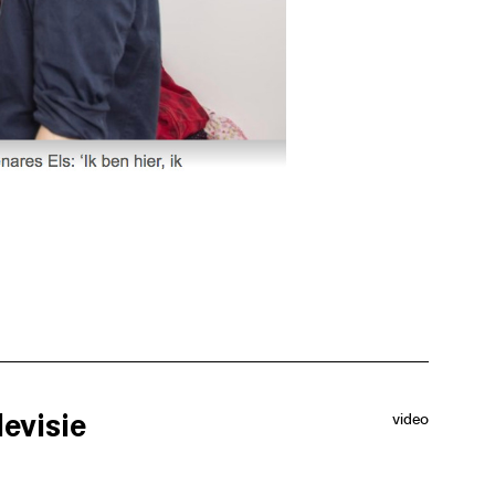
evisie
video
us Mundi zijn betrokken bij het renovatieproject. Zij
ng zoals het bekijken van financiële middelen, het