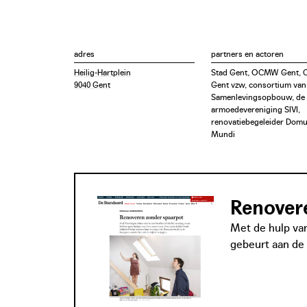
adres
partners en actoren
Heilig-Hartplein
Stad Gent, OCMW Gent, 
9040 Gent
Gent vzw, consortium van
Samenlevingsopbouw, de 
armoedevereniging SIVI,
renovatiebegeleider Dom
Mundi
Renover
Met de hulp va
gebeurt aan de 