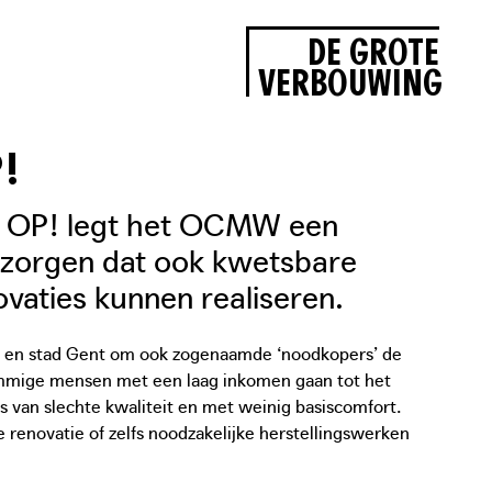
DE GROTE
VERBOUWING
!
T OP! legt het OCMW een
e zorgen dat ook kwetsbare
vaties kunnen realiseren.
t en stad Gent om ook zogenaamde ‘noodkopers’ de
ommige mensen met een laag inkomen gaan tot het
s van slechte kwaliteit en met weinig basiscomfort.
renovatie of zelfs noodzakelijke herstellingswerken
 torenhoge energiefacturen en andere kosten.