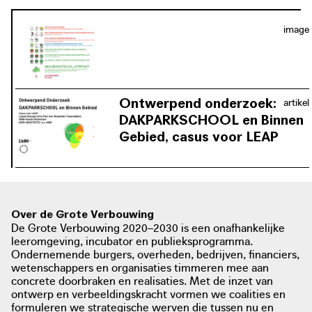
mobiliseren van hun ouders en buren voor de
energietransitie. OOZE heeft deze ruimtelijke, financiële
image
en organisatorische ontwerpstrategie tussen 2018 en
2021 ontwikkeld in het kader van een Internationale
Architectuur Biënnale Rotterdam-Atelier.
Ontwerpend onderzoek:
artikel
DAKPARKSCHOOL en Binnen
Gebied, casus voor LEAP
Over de Grote Verbouwing
De Grote Verbouwing 2020–2030 is een onafhankelijke
leeromgeving, incubator en publieksprogramma.
Ondernemende burgers, overheden, bedrijven, financiers,
wetenschappers en organisaties timmeren mee aan
concrete doorbraken en realisaties. Met de inzet van
ontwerp en verbeeldingskracht vormen we coalities en
formuleren we strategische werven die tussen nu en