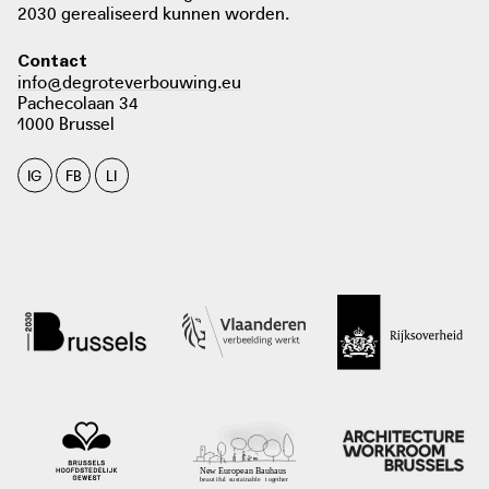
2030 gerealiseerd kunnen worden.
Contact
info@degroteverbouwing.eu
Pachecolaan 34
foto: 2020
1000 Brussel
IG
FB
LI
foto: OOZE en IABR
iabr.nl