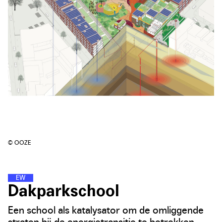
© OOZE
E
N
E
R
G
I
E
W
I
J
K
E
N
Dakparkschool
Een school als katalysator om de omliggende
straten bij de energietransitie te betrekken