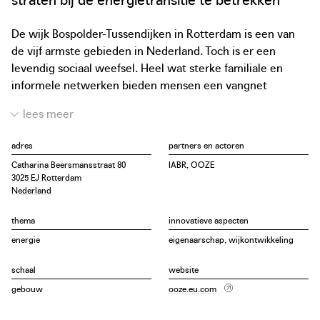
De wijk Bospolder-Tussendijken in Rotterdam is een van
de vijf armste gebieden in Nederland. Toch is er een
levendig sociaal weefsel. Heel wat sterke familiale en
informele netwerken bieden mensen een vangnet
wanneer ze in moeilijkheden zitten. De aankondiging van
een privaat warmtenet in de wijk leidde tot de
ontwikkeling van een alternatieve aanpak, een Lokaal
adres
partners en actoren
Energie Actie Plan, dat buurtbewoners in staat zou stellen
Catharina Beersmansstraat 80
IABR, OOZE
mede-eigenaars te worden.
3025 EJ Rotterdam
Nederland
Een van de pilootprojecten in dit plan is de heraanleg van
de Dakparkschool en het binnengebied van het bouwblok.
thema
innovatieve aspecten
Dit zou een voorbeeld kunnen worden voor andere
energie
eigenaarschap, wijkontwikkeling
(openbare) gebouwen in de wijk. De renovatie van het
schaal
website
schoolgebouw, de installatie van zonnepanelen en het
ontharden van de speelplaats zijn het startpunt voor
gebouw
ooze.eu.com
toekomstgerichte lessen voor de leerlingen en het