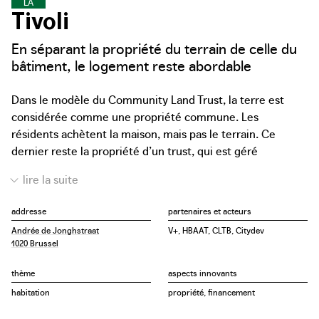
L
O
G
E
M
E
N
T
S
A
B
O
R
D
A
B
L
E
S
Tivoli
En séparant la propriété du terrain de celle du
bâtiment, le logement reste abordable
Dans le modèle du Community Land Trust, la terre est
considérée comme une propriété commune. Les
résidents achètent la maison, mais pas le terrain. Ce
dernier reste la propriété d’un trust, qui est géré
conjointement par les résidents, le quartier et les
autorités publiques. De cette façon, les logements restent
abordables génération après génération. En moyenne, ils
addresse
partenaires et acteurs
coûtent ainsi 40 % de moins que ceux du marché privé.
Andrée de Jonghstraat
V+, HBAAT, CLTB, Citydev
Dans le futur quartier durable de Tivoli, à côté de Tour &
1020 Brussel
Taxis, la Fondation CLTB a exceptionnellement accepté de
travailler sur la base d’un bail de longue durée : Citydev, la
thème
aspects innovants
société de développement bruxelloise, reste propriétaire
habitation
propriété, financement
du terrain. Sur une parcelle d’angle, 22 logements