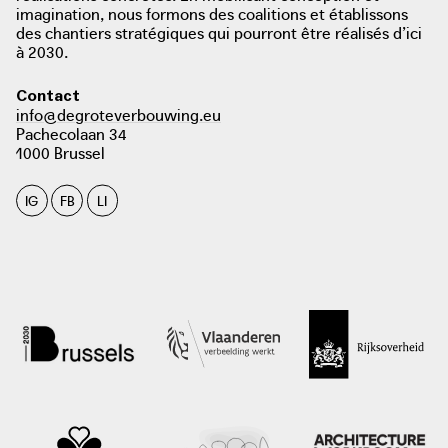
imagination, nous formons des coalitions et établissons
des chantiers stratégiques qui pourront être réalisés d’ici
à 2030.
Contact
info@degroteverbouwing.eu
Pachecolaan 34
1000 Brussel
IG
FB
LI
photo: Sibelga, 2020
sibelga.be
photo: Sibelga, 2019