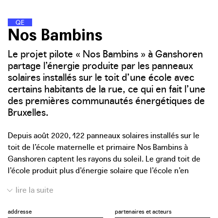
Q
U
A
R
T
I
E
R
S
D
�
�
�
�
�
N
E
R
G
I
E
Nos Bambins
Le projet pilote « Nos Bambins » à Ganshoren
partage l’énergie produite par les panneaux
solaires installés sur le toit d’une école avec
certains habitants de la rue, ce qui en fait l’une
des premières communautés énergétiques de
Bruxelles.
Depuis août 2020, 122 panneaux solaires installés sur le
toit de l’école maternelle et primaire Nos Bambins à
Ganshoren captent les rayons du soleil. Le grand toit de
l’école produit plus d’énergie solaire que l’école n’en
consomme, surtout pendant les vacances d’été et les
week-ends. C’est pourquoi l’association sans but lucratif
APERe (Association pour la Promotion des Énergies
addresse
partenaires et acteurs
Renouvelables) et Sibelga, le gestionnaire de réseau