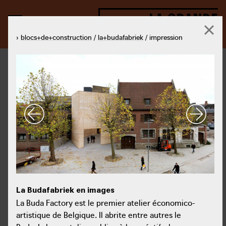
LA GRANDE
TRANSFORMATION
›
blocs+de+construction
/
la+budafabriek
/ impression
La Budafabriek en images
La
La Budafabriek en images
La Buda Factory est le premier atelier économico-artistique de
La 
La Buda Factory est le premier atelier économico-
Belgique. Il abrite entre autres le Buda::Lab, un atelier public où
Bel
artistique de Belgique. Il abrite entre autres le
les créatifs, les designers, les fabricants, les enfants, les
les 
étudiants et les écoles peuvent faire preuve de créativité.
étu