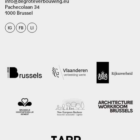
info@degroteverbouwing.eu
Pachecolaan 34
1000 Brussel
IG
FB
LI