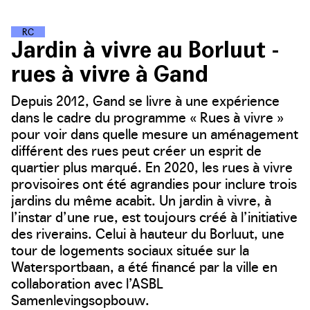
R
U
E
S
P
O
U
R
L
E
C
L
I
M
A
T
Jardin à vivre au Borluut -
rues à vivre à Gand
Depuis 2012, Gand se livre à une expérience
dans le cadre du programme « Rues à vivre »
pour voir dans quelle mesure un aménagement
différent des rues peut créer un esprit de
quartier plus marqué. En 2020, les rues à vivre
provisoires ont été agrandies pour inclure trois
jardins du même acabit. Un jardin à vivre, à
l’instar d’une rue, est toujours créé à l’initiative
des riverains. Celui à hauteur du Borluut, une
tour de logements sociaux située sur la
Watersportbaan, a été financé par la ville en
collaboration avec l’ASBL
Samenlevingsopbouw.