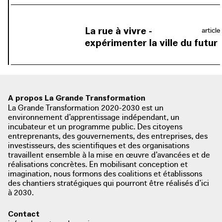
La rue à vivre -
article
expérimenter la ville du futur
Au terme des premières années
d’expérimentation de la rue à vivre, la
plateforme citoyenne provisoire Lab
van Troje a réalisé une brochure dans
A propos La Grande Transformation
laquelle témoignages et avis ont été
La Grande Transformation 2020-2030 est un
recueillis. Pour toute personne qui
photo: Lab van Troje, 2018
environnement d’apprentissage indépendant, un
incubateur et un programme public. Des citoyens
issuu.com
souhaite apporter sa pierre à l’édifice
entreprenants, des gouvernements, des entreprises, des
au projet par sa participation et
investisseurs, des scientifiques et des organisations
cocréation.
travaillent ensemble à la mise en œuvre d’avancées et de
réalisations concrètes. En mobilisant conception et
imagination, nous formons des coalitions et établissons
des chantiers stratégiques qui pourront être réalisés d’ici
à 2030.
Contact