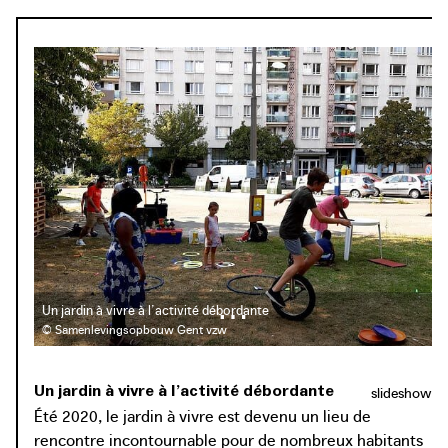
Des rues à vivre sous cette forme provisoire représentent
pour la ville une plateforme idéale pour s’essayer à des
infrastructures spécifiques, d’autres formes de mobilité,
des parkings de proximité ou à distance, des espaces verts
dans le paysage urbain, etc. Pour les citoyens et les
riverains, elles offrent une occasion idéale de mieux faire
connaissance avec le voisinage et de créer davantage
d’espace pour passer du temps à l’extérieur, notamment
pour les personnes qui ne disposent pas de leur propre
jardin.
Un jardin à vivre à l’activité débordante
© Samenlevingsopbouw Gent vzw
Un jardin à vivre à l’activité débordante
slideshow
Été 2020, le jardin à vivre est devenu un lieu de
rencontre incontournable pour de nombreux habitants