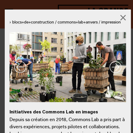
LA GRANDE
TRANSFORMATION
›
blocs+de+construction
/
commons+lab+anvers
/ impression
Initiatives des Commons Lab en images
Ini
Initiatives des Commons Lab en images
Depuis sa création en 2018, Commons Lab a pris part à divers
Dep
Depuis sa création en 2018, Commons Lab a pris part à
expériences, projets pilotes et collaborations. Les biens
exp
Initiatives des Commons Lab en images, Antwerpen
© Commons Lab Antwerpen, Antwerpen
divers expériences, projets pilotes et collaborations.
communs rendent humaines et durables des sphères d’activité
com
telles que les soins de santé, la mobilité, l’alimentation, le
tell