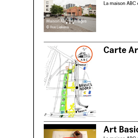
La maison ABC o
Maison ABC en images
© Ilse Liekens
Carte Ar
L’ancien comple
cherchant à col
Art Basi
La maison ABC s