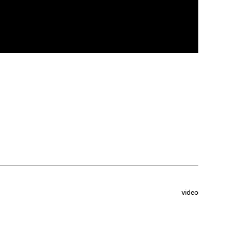
video
tour de l’art, de la culture et de l’éducation,
d’ateliers pour jeunes ainsi qu’au personnel des musées