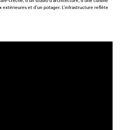
x extérieures et d’un potager. L’infrastructure reflète
’acteurs : la Communauté flamande et la Commission
chances et la Banque Triodos.