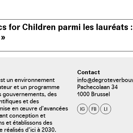
èques.
cs for Children parmi les lauréats 
 »
onsiste en une bibliothèque, une maison de jeux, un atelier (d’a
ssibles à tous et donner ainsi à l’art une plus grande place dans
Contact
est un environnement
info@degroteverbou
bateur et un programme
Pachecolaan 34
es gouvernements, des
1000 Brussel
ntifiques et des
a mise en œuvre d’avancées
IG
FB
LI
sant conception et
s et établissons des
 réalisés d’ici à 2030.