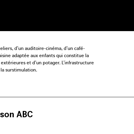
liers, d’un auditoire-cinéma, d’un café-
uisine adaptée aux enfants qui constitue la
 extérieures et d’un potager. L’infrastructure
t la surstimulation.
ison ABC
e Schaerbeek est un centre de recherche ouvert et dynamique au
les, aux familles, aux enseignants stagiaires, aux responsables 