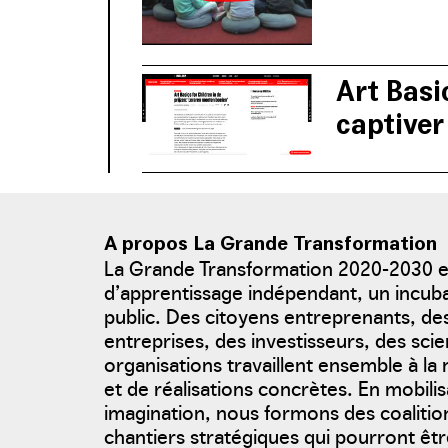
et des biblioth
Art Basi
captiver
La maison ABC c
l’éducation acce
A propos La Grande Transformation
La Grande Transformation 2020-2030 
d’apprentissage indépendant, un incu
public. Des citoyens entreprenants, d
entreprises, des investisseurs, des scie
organisations travaillent ensemble à l
et de réalisations concrètes. En mobili
imagination, nous formons des coalition
chantiers stratégiques qui pourront être