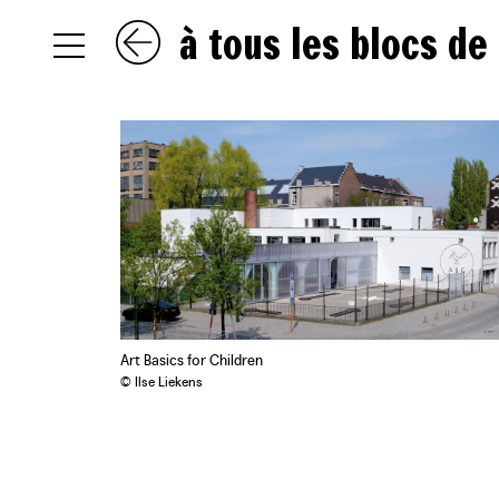
à tous les blocs de
NL
EN
FR
Art Basics for Children
© Ilse Liekens