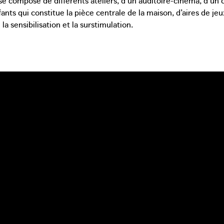
potager public du parc Zenne voisin.
nts qui constitue la pièce centrale de la maison, d’aires de jeu
 la sensibilisation et la surstimulation.
L’asbl ABC est soutenue par une coalition atypique d
communautaire flamande, le Centre pour l’égalité des 