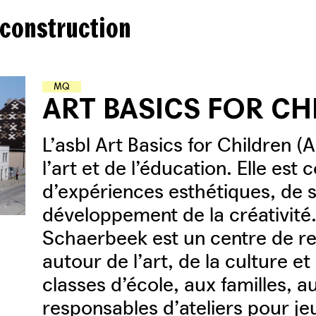
 construction
M
O
T
E
U
R
S
D
E
Q
U
A
R
T
I
E
R
ART BASICS FOR CH
L’asbl Art Basics for Children (A
l’art et de l’éducation. Elle e
d’expériences esthétiques, de se
développement de la créativit
Schaerbeek est un centre de r
autour de l’art, de la culture et
classes d’école, aux familles, a
responsables d’ateliers pour 