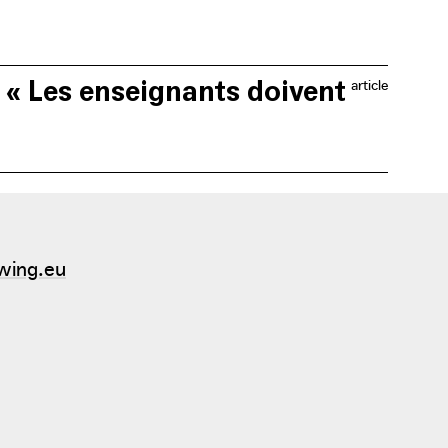
: « Les enseignants doivent
article
rt) et un espace d’exposition qui veut rendre l’art et
 la vie quotidienne.
wing.eu