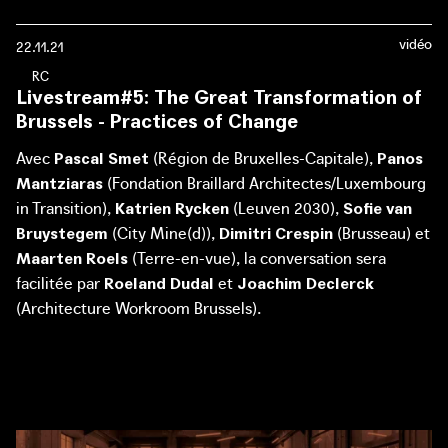
guide par vous-même dès maintenant, laissez-vous
emporter par les récits et laissez-vous surprendre par les
vidéo
22.11.21
projets sélectionnés.
R
U
E
S
P
O
U
R
L
E
C
L
I
M
A
T
Livestream#5: The Great Transformation of
Consultez le guide
Brussels - Practices of Change
Avec
(Région de Bruxelles-Capitale),
Pascal Smet
Panos
(Fondation Braillard Architectes/Luxembourg
Mantziaras
© Bob van Mol
in Transition),
(Leuven 2030),
Katrien Rycken
Sofie van
(City Mine(d)),
(Brusseau) et
Bruystegem
Dimitri Crespin
(Terre-en-vue), la conversation sera
Maarten Roels
facilitée par
et
Roeland Dudal
Joachim Declerck
(Architecture Workroom Brussels).