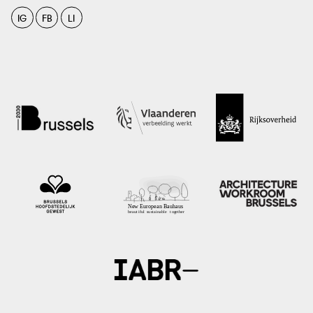
IG
FB
LI
photo: Citydev.Brussels, 2021
citydev.brussels