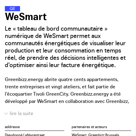
Q
U
A
R
T
I
E
R
S
D
�
�
�
�
�
N
E
R
G
I
E
WeSmart
Le « tableau de bord communautaire »
numérique de WeSmart permet aux
communautés énergétiques de visualiser leur
production et leur consommation en temps
réel, de prendre des décisions intelligentes et
d’optimiser ainsi leur facture énergétique.
Greenbizz.energy abrite quatre cents appartements,
trente entreprises et vingt ateliers, et fait partie de
l’écoquartier Tivoli GreenCity. Greenbizz.energy a été
développé par WeSmart en collaboration avec Greenbizz,
Citydev, le CSTC et Sibelga comme le premier projet de
microréseau intelligent à Laeken. La pluralité des activités
économiques et des fonctions résidentielles au sein de
addresse
partenaires et acteurs
cette communauté ouvre des perspectives intéressantes
Dieudonné Lefèvrestraat
WeSmart, Greenbizz.Brussels