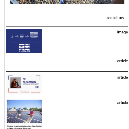
mais aussi à une réduction de la facture énergétique et
des émissions de CO2. Au total, plus de 2500 ampoules
ont été vendues, ce qui correspond à une économie de
slideshow
150 000 kWh/an, ou de 34 000 kg d’émissions de CO2 par
an.
image
article
article
photo: Canvas, 2019
article
vrt.be