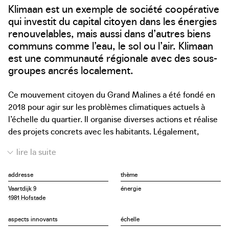
Klimaan est un exemple de société coopérative
qui investit du capital citoyen dans les énergies
renouvelables, mais aussi dans d’autres biens
communs comme l’eau, le sol ou l’air. Klimaan
est une communauté régionale avec des sous-
groupes ancrés localement.
Ce mouvement citoyen du Grand Malines a été fondé en
2018 pour agir sur les problèmes climatiques actuels à
l’échelle du quartier. Il organise diverses actions et réalise
des projets concrets avec les habitants. Légalement,
Klimaan repose sur deux entités : d’une part, l’ASBL
Klimaan, proposant diverses actions pour le climat, d’autre
part, la société coopérative Klimaan, qui investit dans des
addresse
thème
projets locaux et durables. Tout le monde peut devenir
Vaartdijk 9
énergie
coopérateur en achetant une part sociale. Toute personne
1981 Hofstade
qui achète une action devient coactionnaire de Klimaan et
peut participer aux décisions concernant les solutions
aspects innovants
échelle