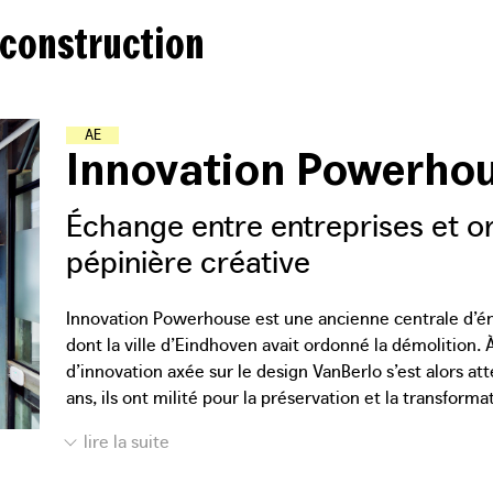
 construction
A
T
E
L
I
E
R
S
-
�
�
C
O
L
E
S
Innovation Powerho
Échange entre entreprises et or
pépinière créative
Innovation Powerhouse est une ancienne centrale d’éne
dont la ville d’Eindhoven avait ordonné la démolition.
d’innovation axée sur le design VanBerlo s’est alors a
ans, ils ont milité pour la préservation et la transforma
avec le promoteur afin de concrétiser le projet. Aujour
douzaine d’organisations technologiques, qui bénéficie
s’inspirer mutuellement et de stimuler l’innovation. 