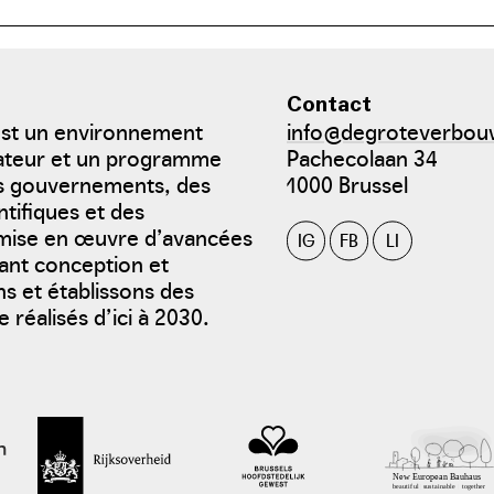
Contact
est un environnement
info@degroteverbou
bateur et un programme
Pachecolaan 34
es gouvernements, des
1000 Brussel
ntifiques et des
a mise en œuvre d’avancées
IG
FB
LI
sant conception et
s et établissons des
 réalisés d’ici à 2030.