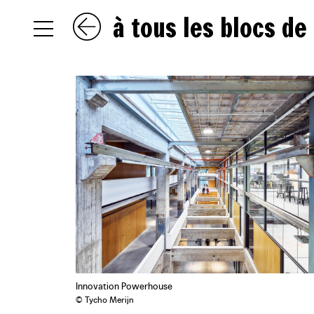
à tous les blocs de
NL
EN
FR
Innovation Powerhouse
© Tycho Merijn