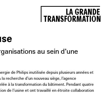
LA GRANDE
TRANSFORMATION
use
ganisations au sein d’une
rgie de Philips inutilisée depuis plusieurs années et
 À la recherche d’un nouveau siège, l’agence
ttelée à la transformation du bâtiment. Pendant quatre
tion de l’usine et ont travaillé en étroite collaboration
d’hui, ce lieu est l’environnement de travail d’une
nt dès lors de l’opportunité de se rencontrer, de
La conception s’articule autour d’un passage commun