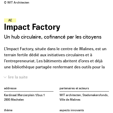
© WIT Architecten
A
T
E
L
I
E
R
S
-
�
�
C
O
L
E
S
Impact Factory
Un hub circulaire, cofinancé par les citoyens
L’Impact Factory, située dans le centre de Malines, est un
terrain fertile dédié aux initiatives circulaires et à
l’entrepreneuriat. Les bâtiments abritent d’ores et déjà
une bibliothèque partagée renfermant des outils pour la
maison et le jardin, des ordinateurs portables et des
graines, ainsi qu’une organisation qui fait pousser des
champignons sur du marc de café, un studio de mode
addresse
partenaires et acteurs
circulaire et le département de mode d’Ursulinen
Kardinaal Mercierplein 1/bus 1
WIT architecten, Stadsmakersfonds,
Mechelen. La rénovation à venir ambitionne d’ajouter à
2800 Mechelen
Ville de Malines
cet espace 150 à 200 postes de travail supplémentaires
dans des espaces de formation, de coworking, de
thème
aspects innovants