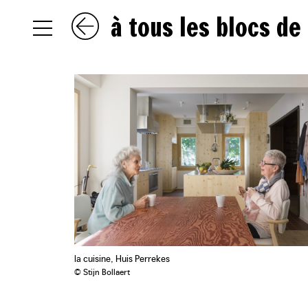
à tous les blocs de
NL
EN
FR
la cuisine, Huis Perrekes
© Stijn Bollaert