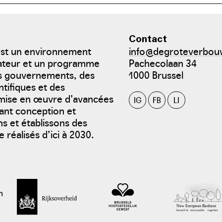
Contact
est un environnement
info@degroteverbou
bateur et un programme
Pachecolaan 34
es gouvernements, des
1000 Brussel
ntifiques et des
a mise en œuvre d’avancées
IG
FB
LI
sant conception et
s et établissons des
 réalisés d’ici à 2030.