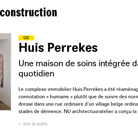
 construction
Q
U
A
R
T
I
E
R
S
S
O
L
I
D
A
I
R
E
S
Huis Perrekes
Une maison de soins intégrée 
quotidien
Le complexe immobilier Huis Perrekes a été réaménagé
connotation « humaine » plutôt que de suivre des nor
dresse dans une rue ordinaire d’un village belge ordin
stades de démence. NU architectuuratelier a conçu la vi
le jardin central comme quatre éléments distincts per
autonome. Dans la cuisine ouverte de la villa, les réside
peuvent ensuite partager autour de tables fabriquées 