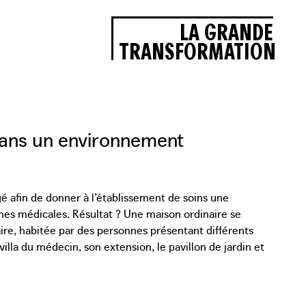
LA GRANDE
TRANSFORMATION
dans un environnement
 afin de donner à l’établissement de soins une
mes médicales. Résultat ? Une maison ordinaire se
aire, habitée par des personnes présentant différents
lla du médecin, son extension, le pavillon de jardin et
mettant aux résidents de s’orienter de manière
nts et leurs visiteurs préparent des plats qu’ils
sur mesure. Un espace extérieur couvert jouxte la