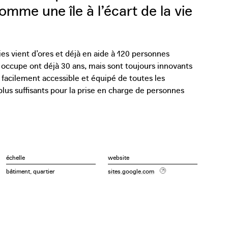
omme une île à l’écart de la vie
ies vient d’ores et déjà en aide à 120 personnes
 occupe ont déjà 30 ans, mais sont toujours innovants
 facilement accessible et équipé de toutes les
plus suffisants pour la prise en charge de personnes
 Den Dries s’est lancée dans un projet de nouvelle
pace du site et de nouveaux bâtiments pour s’adapter
ut en s’inspirant du concept d’habitat protégé et
échelle
website
i nécessitent des soins de santé de faire partie
bâtiment, quartier
sites.google.com
on des soins et à l’ancrage de leur lieu de vie dans le
ncept : ce n’est pas le quartier que l’on rapproche du
 sont intégrées dans le quartier. Le parc de
 tel un élément à part entière du quartier. Le site
sitant une assistance particulière et celles souffrant