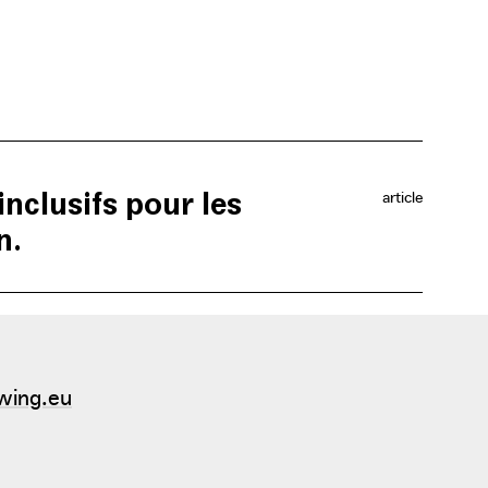
nclusifs pour les
article
n.
nt verdoyant. L’ASBL veut procéder avec parcimonie
r que 20 % de l’ensemble de l’espace libre sur le
wing.eu