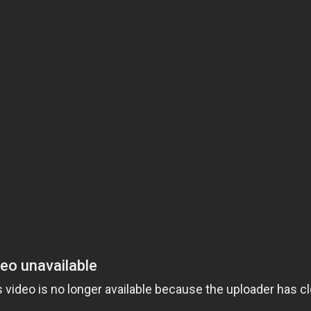
personnalisé du VIPA (fonds flamand de l’infrastructure
Province de Flandre-Orientale a permis à ce projet de 
destiné à la création de logements expérimentaux.