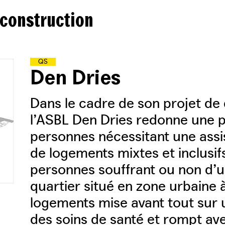
 construction
Q
U
A
R
T
I
E
R
S
S
O
L
I
D
A
I
R
E
S
Den Dries
Dans le cadre de son projet de
l’ASBL Den Dries redonne une pl
personnes nécessitant une assis
de logements mixtes et inclusifs
personnes souffrant ou non d’
quartier situé en zone urbaine 
logements mise avant tout sur 
des soins de santé et rompt avec