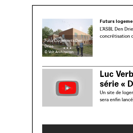
Futurs logeme
L’ASBL Den Drie
concrétisation d
Futurs logements Den
Dries
© Volt Architecten
Luc Verb
série « D
Un site de loge
sera enfin lancé