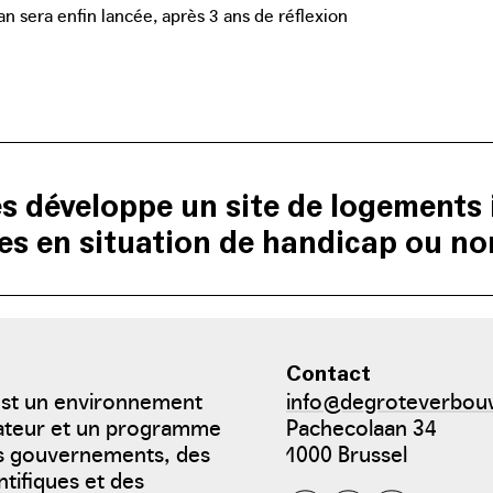
an sera enfin lancée, après 3 ans de réflexion
s développe un site de logements i
s en situation de handicap ou no
loppe un projet de logements mixtes au sein d’un environneme
espace disponible. C’est pourquoi Den Dries a choisi de n’utilise
Contact
est un environnement
info@degroteverbou
bateur et un programme
Pachecolaan 34
es gouvernements, des
1000 Brussel
ntifiques et des