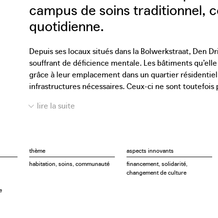
campus de soins traditionnel, c
quotidienne.
Depuis ses locaux situés dans la Bolwerkstraat, Den Dr
souffrant de déficience mentale. Les bâtiments qu’elle
grâce à leur emplacement dans un quartier résidentiel
infrastructures nécessaires. Ceux-ci ne sont toutefois 
nécessitant un autre type d’assistance. C’est pourquoi
construction, qui comprend une réorganisation de l’es
aux nouveaux besoins en matière de soins de santé, to
inclusif.
thème
aspects innovants
Un habitat protégé et inclusif permet aux personnes qu
habitation, soins, communauté
financement, solidarité,
intégrante du paysage urbain grâce à une décentralisati
changement de culture
tissu urbain. Le campus Den Dries s’inspire du même co
e
campus, mais les personnes souffrant d’un handicap qui
logements conçu par Den Dries est ouvert et perméable,
fournit des logements adaptés pour les personnes néces