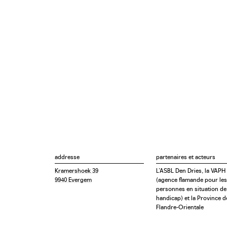
addresse
partenaires et acteurs
Kramershoek 39
L’ASBL Den Dries, la VAPH
9940 Evergem
(agence flamande pour les
personnes en situation de
handicap) et la Province d
Flandre-Orientale