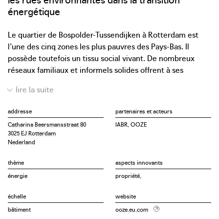
énergétique
Le quartier de Bospolder-Tussendijken à Rotterdam est
l’une des cinq zones les plus pauvres des Pays-Bas. Il
possède toutefois un tissu social vivant. De nombreux
réseaux familiaux et informels solides offrent à ses
habitants un filet de sécurité lorsqu’ils sont en difficulté.
L’annonce de la création d’un réseau de chaleur privé dans
le quartier a suscité le développement d’une approche
addresse
partenaires et acteurs
alternative qui permettrait aux résidents de devenir
Catharina Beersmansstraat 80
IABR, OOZE
copropriétaires : le Local Energy Action Plan, ou plan local
3025 EJ Rotterdam
d’action pour la gestion énergétique. L’un des projets
Nederland
pilotes de ce plan est le réaménagement de la «
Dakparkschool » et de sa cour intérieure, qui pourrait
thème
aspects innovants
servir d’exemple pour d’autres bâtiments (publics) du
énergie
propriété,
quartier. La rénovation du bâtiment de l’école,
échelle
website
l’installation de panneaux solaires et la perméabilisation
de la cour de récréation servent de matière pour les cours
bâtiment
ooze.eu.com