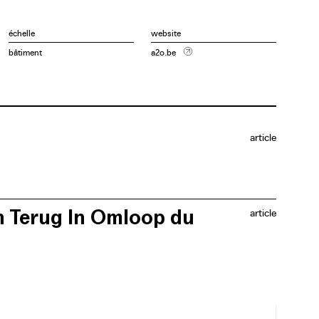
échelle
website
bâtiment
a2o.be
article
on Terug In Omloop du
article