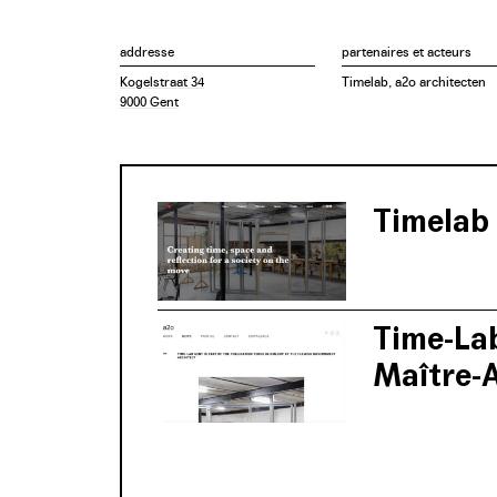
addresse
partenaires et acteurs
Kogelstraat 34
Timelab, a2o architecten
9000 Gent
Timelab
Time-Lab
Maître-