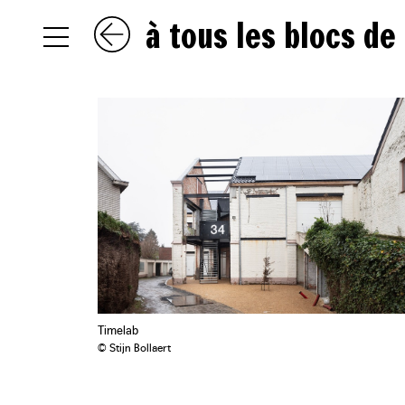
à tous les blocs de
NL
EN
FR
Timelab
© Stijn Bollaert