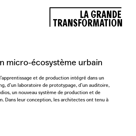
LA GRANDE
TRANSFORMATION
r un micro-écosystème urbain
’apprentissage et de production intégré dans un
g, d’un laboratoire de prototypage, d’un auditoire,
tudios, un nouveau système de production et de
. Dans leur conception, les architectes ont tenu à
e usine. Ce faisant, ils ont utilisé ce qu’ils décrivent
urale ». À l’avant, ils ont découpé une partie du
usine et de donner à l’ensemble une apparence plus
 ils ont dégagé le jardin et perforé la façade à des
cales restent radicalement visibles, telles des