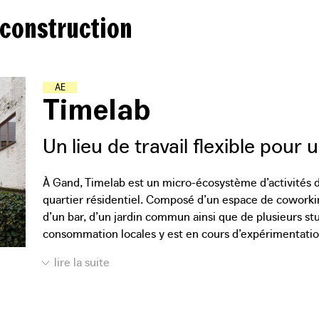
 construction
A
T
E
L
I
E
R
S
-
�
�
C
O
L
E
S
Timelab
Un lieu de travail flexible pou
À Gand, Timelab est un micro-écosystème d’activités d
quartier résidentiel. Composé d’un espace de coworkin
d’un bar, d’un jardin commun ainsi que de plusieurs s
consommation locales y est en cours d’expérimentation
restaurer la structure porteuse vieillissante de l’ancienn
eux-mêmes comme un procédé d’« acupuncture architect
bâtiment afin de rompre avec le caractère fermé de l’
accessible et plus accueillante. Dans l’espace intérieur,
endroits stratégiques. Ces interventions quasi chirurgi