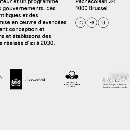
bateur et un programme
Pachecolaan 34
es gouvernements, des
1000 Brussel
ntifiques et des
a mise en œuvre d’avancées
IG
FB
LI
sant conception et
s et établissons des
 réalisés d’ici à 2030.