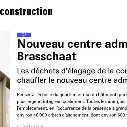
 construction
Q
U
A
R
T
I
E
R
S
D
�
�
�
�
�
N
E
R
G
I
E
Nouveau centre admi
Brasschaat
Les déchets d’élagage de la co
chauffer le nouveau centre admi
Penser à l’échelle du quartier, et non du bâtiment, pe
plus large et intégrée localement. Toutes les énergies
l’emplacement, en l’occurrence de la présence à gra
environ 40 000 arbres d’alignement, dont environ 600
gestion. Il est également prévu d’utiliser la centrale 