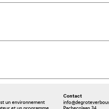
PDF:
PDF:
Contact
est un environnement
info@degroteverbou
bateur et un programme
Pachecolaan 34