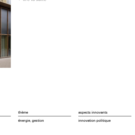
chaleur de « the Map » (2020-2024), un projet de déve
deux écoles et de 90 unités de logement.
thème
aspects innovants
énergie, gestion
innovation politique