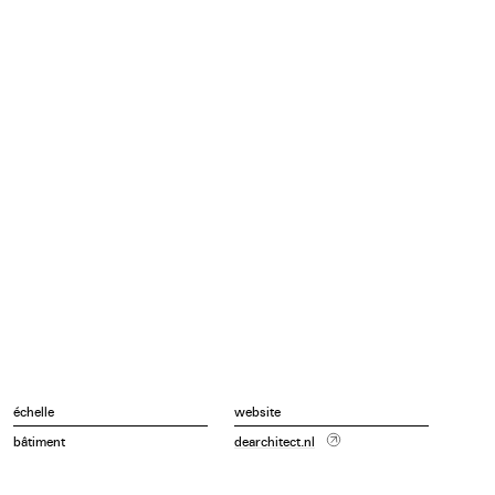
loppement plus vaste, qui prévoit la construction de
échelle
website
bâtiment
dearchitect.nl