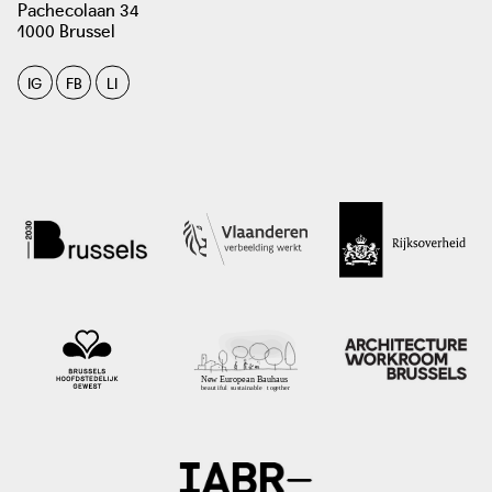
Pachecolaan 34
1000 Brussel
IG
FB
LI