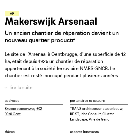
A
T
E
L
I
E
R
S
-
�
�
C
O
L
E
S
Makerswijk Arsenaal
Un ancien chantier de réparation devient un
nouveau quartier productif
Le site de l’Arsenaal à Gentbrugge, d’une superficie de 12
ha, était depuis 1926 un chantier de réparation
appartenant à la société ferroviaire NMBS-SNCB. Le
chantier est resté inoccupé pendant plusieurs années
avant que la Ville de Gand ne commande une étude
conceptuelle visant à revaloriser le site en tant que nœud
urbain. La proposition soumise par TRANS, RE-ST, Idea
addresse
partenaires et acteurs
Consult et Cluster présente le site comme un quartier de
Brusselsesteenweg 602
TRANS architectuur stedenbouw,
faiseurs, un écosystème pour les entreprises et le
9050 Gent
RE-ST, Idea Consult, Cluster
voisinage. Les hangars existants et leur valeur
Landscape, Ville de Gand
patrimoniale sont mis en avant. Des formes de gestion
flexibles sont envisagées, et le modèle économique est
thème
aspects innovants