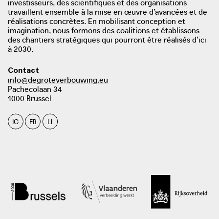
investisseurs, des scientifiques et des organisations
travaillent ensemble à la mise en œuvre d’avancées et de
réalisations concrètes. En mobilisant conception et
imagination, nous formons des coalitions et établissons
des chantiers stratégiques qui pourront être réalisés d’ici
photo: Gent
à 2030.
Contact
info@degroteverbouwing.eu
Pachecolaan 34
1000 Brussel
IG
FB
LI
photo: Gent Persruimte, 2018
persruimte.stad.gent