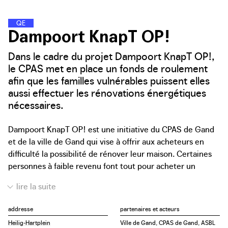
Q
U
A
R
T
I
E
R
S
D
�
�
�
�
�
N
E
R
G
I
E
Dampoort KnapT OP!
Dans le cadre du projet Dampoort KnapT OP!,
le CPAS met en place un fonds de roulement
afin que les familles vulnérables puissent elles
aussi effectuer les rénovations énergétiques
nécessaires.
Dampoort KnapT OP! est une initiative du CPAS de Gand
et de la ville de Gand qui vise à offrir aux acheteurs en
difficulté la possibilité de rénover leur maison. Certaines
personnes à faible revenu font tout pour acheter un
logement, même s’il s’agit d’une maison en mauvais état
et sans confort de base. Ils manquent souvent de
ressources pour effectuer une rénovation complète, voire
addresse
partenaires et acteurs
les travaux de réparation nécessaires. En conséquence, ils
Heilig-Hartplein
Ville de Gand, CPAS de Gand, ASBL
sont souvent confrontés à des factures d’énergie et