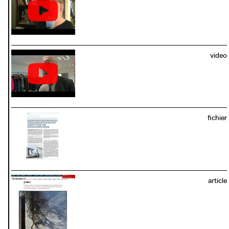
être appliqué dans d’autres quartiers, moyennant le
développement d’un modèle financier et d’un cadre
juridique. Dans le prolongement de ce projet, la ville de
Gand souhaite rénover cent logements pour les rendre
plus sains, plus sûrs, plus économes en énergie et plus
video
durables.
fichier
download / view PDF:
article
photo: De Standaard, 2017
standaard.be