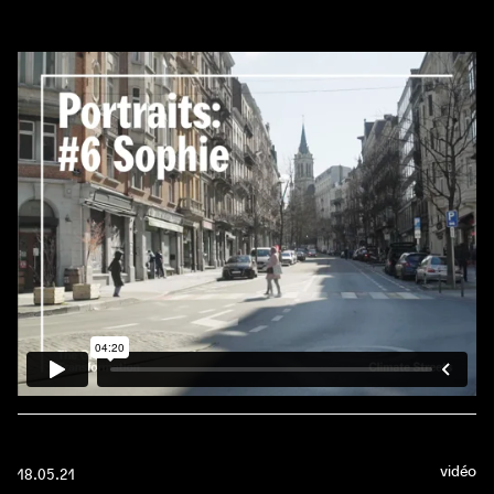
et des Portraits décrivant les transitions à hauteur d’œil.
Nous réfléchissons afin de déterminer comment procéder.
Une conversation avec Koen Schoors (UGent/federale
participatiemaatschappij FPIM), Griet Celen (VLM), Mieke
Debruyne (Woestijnvis), Floris Alkemade (Maître
Architecte des Pays-Bas) et Joachim Declerck
(Architecture Workroom Brussels) sur l'espace de travail
(en ligne) de La Grande Transformation.
vidéo
18.05.21