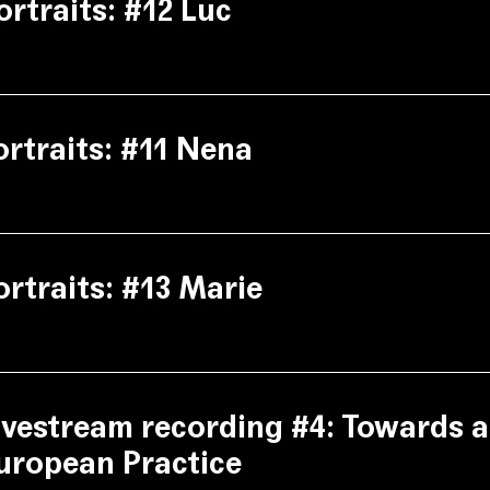
ortraits: #12 Luc
et
(Architecture Workroom Brussels).
udal
Joachim Declerck
ortraits: #11 Nena
ortraits: #13 Marie
ivestream recording #4: Towards 
uropean Practice