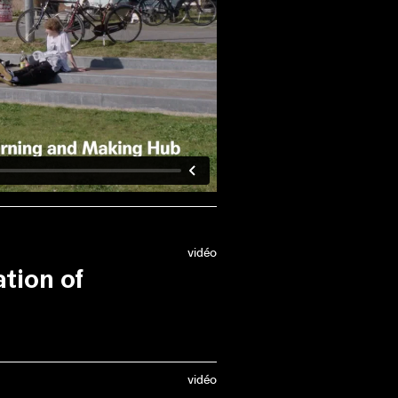
vidéo
tion of
dation Braillard
(City
fie van Bruystegem
vidéo
conversation sera facilitée par