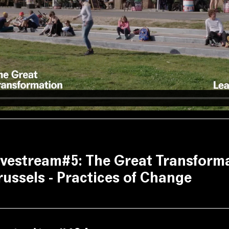
ivestream#5: The Great Transforma
russels - Practices of Change
(Région de Bruxelles-Capitale),
(Fon
l Smet
Panos Mantziaras
/Luxembourg in Transition),
(Leuven 2030),
Katrien Rycken
So
(Brusseau) et
(Terre-en-vue), la 
imitri Crespin
Maarten Roels