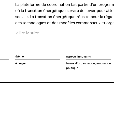
La plateforme de coordination fait partie d’un progra
où la transition énergétique servira de levier pour at
sociale. La transition énergétique réussie pour la rég
des technologies et des modèles commerciaux et organi
afin de créer les interactions sociales et économiques 
Les initiatives locales existantes jouent un rôle décisi
quartier et favorisent le dialogue entre les acteurs d
instrument qui offre aux citoyens, aux parties privées e
directement dans l’élaboration de la transition énergét
thème
aspects innovants
Workroom Brussels et 3E de superviser le lancement de
énergie
forme d'organisation, innovation
coordinateur sera désigné au sein de la ville.
politique
Le projet fait partie du projet de recherche européen 
duquel les villes de Bruxelles, Stockholm et Vienne éc
l’organisation et les instruments nécessaires aux quarti