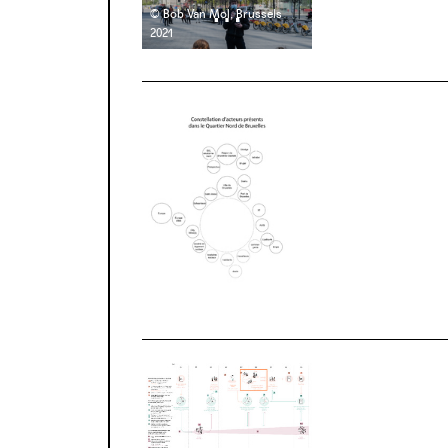
© Bob Van Mol, Brussels
2021
download / view 