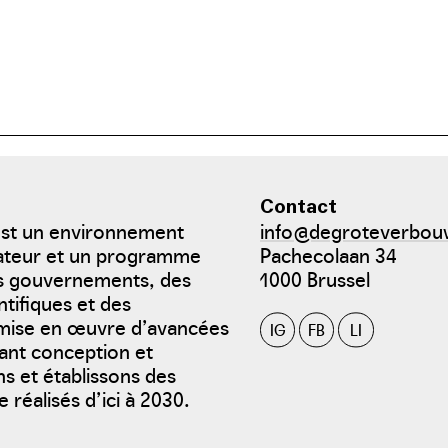
PDF:
Contact
est un environnement
info@degroteverbou
bateur et un programme
Pachecolaan 34
es gouvernements, des
1000 Brussel
ntifiques et des
a mise en œuvre d’avancées
IG
FB
LI
sant conception et
s et établissons des
 réalisés d’ici à 2030.