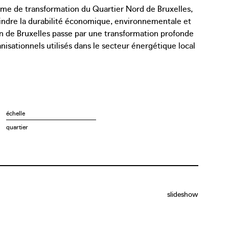
mme de transformation du Quartier Nord de Bruxelles,
teindre la durabilité économique, environnementale et
ion de Bruxelles passe par une transformation profonde
sationnels utilisés dans le secteur énergétique local
nécessaires entre les différentes parties prenantes.
f dans ce changement. Elles sont réunies à l’échelle du
u système. La plateforme de coordination est un
t aux autorités locales la possibilité de s’impliquer
ique. La Ville de Bruxelles a chargé Architecture
échelle
 la plateforme de coordination, après quoi un
quartier
« Cities4PEDs » de JPI Urban Europe, dans le cadre
hangent leurs connaissances et leur expertise sur
ers à énergie positive.
slideshow