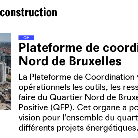
 construction
Q
U
A
R
T
I
E
R
S
D
�
�
�
�
�
N
E
R
G
I
E
Plateforme de coord
Nord de Bruxelles
La Plateforme de Coordination v
opérationnels les outils, les re
faire du Quartier Nord de Bruxe
Positive (QEP). Cet organe a p
vision pour l’ensemble du quart
différents projets énergétiques