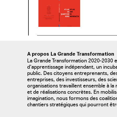
download / view 
A propos La Grande Transformation
La Grande Transformation 2020-2030 
d’apprentissage indépendant, un incu
public. Des citoyens entreprenants, d
photo: Architecture Workroom Brussels, 2020
entreprises, des investisseurs, des scie
organisations travaillent ensemble à l
et de réalisations concrètes. En mobili
imagination, nous formons des coalition
chantiers stratégiques qui pourront être