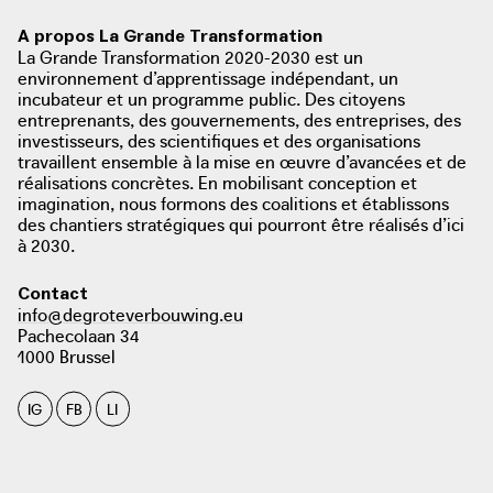
BoerenBruxselPaysans, symbolise une
A propos La Grande Transformation
nouvelle relation entre l’agriculture, le
La Grande Transformation 2020-2030 est un
paysage et la ville, ainsi qu’entre le
environnement d’apprentissage indépendant, un
incubateur et un programme public. Des citoyens
producteur et le consommateur.
entreprenants, des gouvernements, des entreprises, des
investisseurs, des scientifiques et des organisations
download / view PDF:
travaillent ensemble à la mise en œuvre d’avancées et de
Re-construire le paysage alimentaire
réalisations concrètes. En mobilisant conception et
imagination, nous formons des coalitions et établissons
!
des chantiers stratégiques qui pourront être réalisés d’ici
à 2030.
Pour une alimentation locale, saine et durable
Contact
info@degroteverbouwing.eu
Le soutien offert est basé sur l’ensemble de la chaîne de
Pachecolaan 34
production d’aliments sains, locaux et durables, de la terre
1000 Brussel
à l’assiette.
IG
FB
LI
photo: BoerenBruxselPaysans