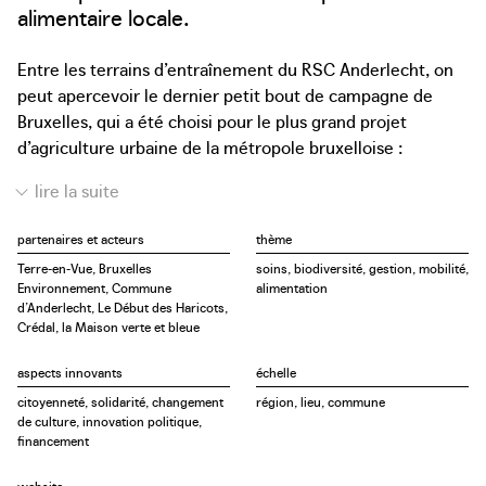
alimentaire locale.
Entre les terrains d’entraînement du RSC Anderlecht, on
peut apercevoir le dernier petit bout de campagne de
Bruxelles, qui a été choisi pour le plus grand projet
d’agriculture urbaine de la métropole bruxelloise :
BoerenBruxselPaysans. Ce projet pilote de grande
envergure vise à promouvoir la transition de la Région de
Bruxelles-Capitale vers une production alimentaire locale.
partenaires et acteurs
thème
L’emploi et le développement durable sont les valeurs
Terre-en-Vue, Bruxelles
soins, biodiversité, gestion, mobilité,
fondamentales sur lesquelles repose le projet.
Environnement, Commune
alimentation
BoerenBruxselPaysans est une coalition d’instances
d’Anderlecht, Le Début des Haricots,
publiques et d’organisations non gouvernementales qui
Crédal, la Maison verte et bleue
fournit à des agriculteurs débutants un espace-test pour
aspects innovants
échelle
une durée de 3 ans, ainsi qu’un accompagnement et des
citoyenneté, solidarité, changement
région, lieu, commune
infrastructures. Il prévoit notamment une infrastructure
de culture, innovation politique,
partagée pour la production, la transformation et la
financement
distribution des fruits et des légumes, aussi bien pour les
candidats agriculteurs que pour les candidats cuisiniers.
website