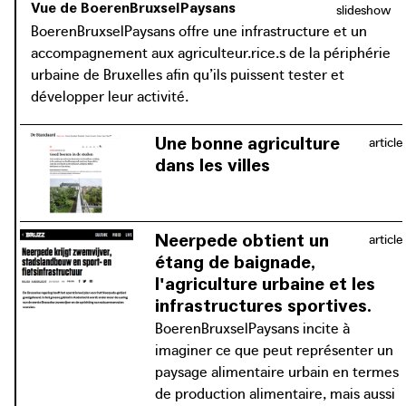
permettant de réintroduire l’agriculture dans la ville. Le
Vue de BoerenBruxselPaysans
slideshow
projet pourrait très bien être étendu à d’autres espaces
BoerenBruxselPaysans offre une infrastructure et un
disponibles à la frontière de la Région de Bruxelles-
accompagnement aux agriculteur.rice.s de la périphérie
Capitale ou dans d’autres villes du pays.
urbaine de Bruxelles afin qu’ils puissent tester et
développer leur activité.
Une bonne agriculture
article
dans les villes
À travers des références historiques,
Tim Soens et Esther Beeckaert
justifient le rôle que peuvent jouer les
Neerpede obtient un
article
autorités urbaines, en tant que
étang de baignade,
propriétaire foncier, pour la
l'agriculture urbaine et les
communauté agricole contemporaine.
infrastructures sportives.
BoerenBruxselPaysans incite à
imaginer ce que peut représenter un
paysage alimentaire urbain en termes
de production alimentaire, mais aussi