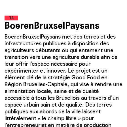
T
E
R
R
E
S
A
L
I
M
E
N
T
A
I
R
E
S
BoerenBruxselPaysans
BoerenBruxselPaysans met des terres et des
infrastructures publiques à disposition des
agriculteurs débutants ou qui entament une
transition vers une agriculture durable afin de
leur offrir l’espace nécessaire pour
expérimenter et innover. Le projet est un
élément clé de la stratégie Good Food en
Région Bruxelles-Capitale, qui vise à rendre une
alimentation locale, saine et de qualité
accessible à tous les Bruxellois au travers d’un
espace urbain sain et de qualité. Des terres
publiques aux abords de la ville laissent
littéralement « le champ libre » pour
l’entrepreneuriat en matière de production