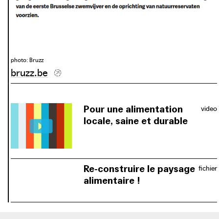
photo: Bruzz
bruzz.be
Pour une alimentation
video
locale, saine et durable
Le soutien offert est basé sur
l’ensemble de la chaîne de production
d’aliments sains, locaux et durables,
de la terre à l’assiette.
Re-construire le paysage
fichier
alimentaire !
Le programme des exigences et de la
conception de la Ketelboerderij, au
cœur du projet